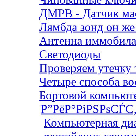
ДМРВ - Датчик мас
Лямбда зонд он же
Антенна иммобилай
Светодиоды
Проверяем утечку 
Четыре способа во
Бортовой компьютер
Р”РёР°РіРЅРѕСЃС‚
Компьютерная диа