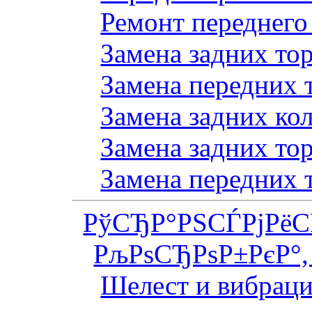
Ремонт переднего
Замена задних то
Замена передних 
Замена задних ко
Замена задних то
Замена передних 
РўСЂР°РЅСЃРјРё
РљРѕСЂРѕР±РєР°,
Шелест и вибраци