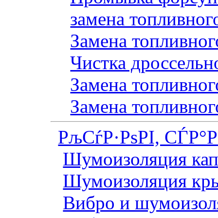
замена топливног
Замена топливного
Чистка дроссельн
Замена топливного
Замена топливног
РљСѓР·РѕРІ, СЃР°
Шумоизоляция кап
Шумоизоляция кр
Вибро и шумоизоля