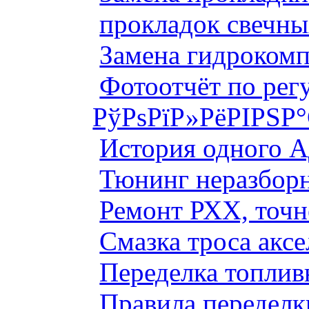
прокладок свечны
Замена гидроком
Фотоотчёт по рег
РўРѕРїР»РёРІРЅР
История одного 
Тюнинг неразборн
Ремонт РХХ, точн
Смазка троса аксе
Переделка топлив
Правила переделк