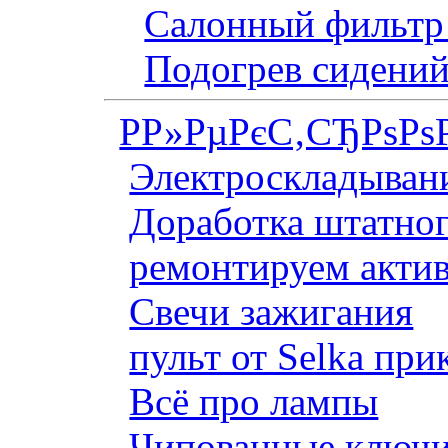
Салонный фильтр 
Подогрев сидений
Р­Р»РµРєС‚СЂРѕРѕ
Электроскладывани
Доработка штатног
ремонтируем актив
Свечи зажигания
пульт от Selka при
Всё про лампы
Чипованные ключи