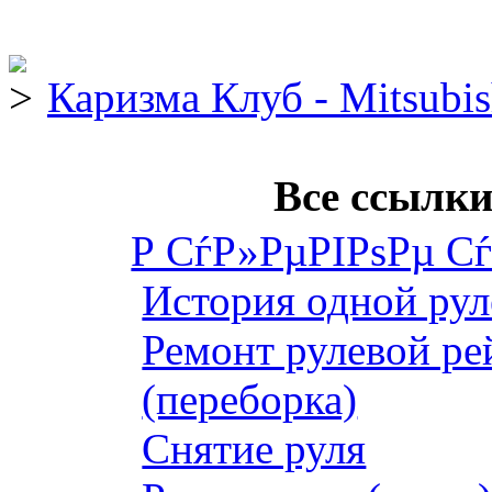
Каризма Клуб - Mitsubis
Все ссылки
Р СѓР»РµРІРѕРµ С
История одной рул
Ремонт рулевой ре
(переборка)
Снятие руля