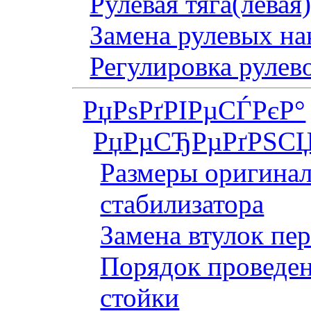
Рулевая тяга(левая
Замена рулевых на
Регулировка рулев
РџРѕРґРІРµСЃРєР°
РџРµСЂРµРґРЅСЏ
Размеры оригинал
стабилизатора
Замена втулок пер
Порядок проведен
стойки