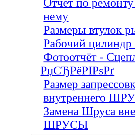
Отчёт по ремонт
нему
Размеры втулок р
Рабочий цилиндр 
Фотоотчёт - Сцепл
РџСЂРёРІРѕРґ
Размер запрессов
внутреннего ШР
Замена Шруса вн
ШРУСЫ