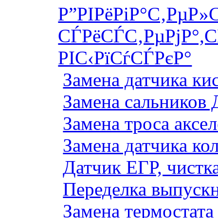
Р”РІРёРіР°С‚РµР»
СЃРёСЃС‚РµРјР°,С
РІС‹РїСѓСЃРєР°
Замена датчика к
Замена сальников 
Замена троса аксе
Замена датчика ко
Датчик ЕГР, чистка
Переделка выпуск
Замена термостата