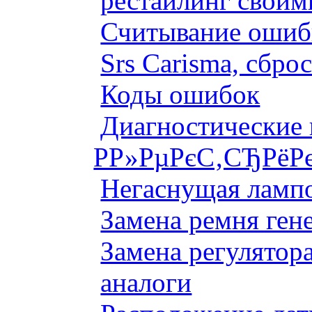
рестайлинг своим
Считывание ошибк
Srs Carisma, сбро
Коды ошибок
Диагностические
Р­Р»РµРєС‚СЂРёР
Негаснущая лампо
Замена ремня ген
Замена регулятора
аналоги