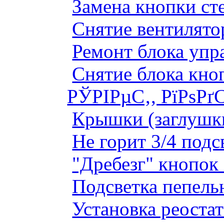
Замена кнопки ст
Снятие вентилято
Ремонт блока упр
Снятие блока кно
РЎРІРµС‚, РїРѕРґ
Крышки (заглушк
Не горит 3/4 под
"Дребезг" кнопок
Подсветка пепель
Установка реоста