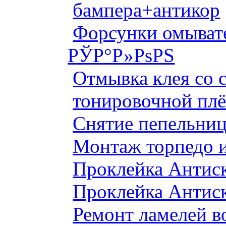
бампера+антикор
Форсунки омыват
РЎР°Р»РѕРЅ
Отмывка клея со с
тонировочной плё
Снятие пепельниц
Монтаж торпедо и
Проклейка Антис
Проклейка Антис
Ремонт ламелей в