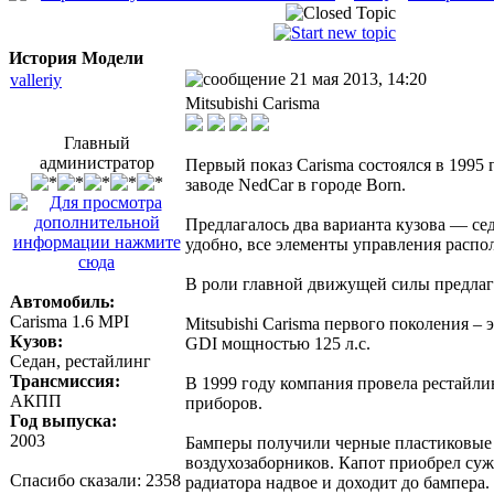
История Модели
21 мая 2013, 14:20
valleriy
Mitsubishi Carisma
Главный
администратор
Первый показ Carisma состоялся в 1995 
заводе NedCar в городе Born.
Предлагалось два варианта кузова — се
удобно, все элементы управления распо
В роли главной движущей силы предлага
Автомобиль:
Carisma 1.6 MPI
Mitsubishi Carisma первого поколения 
Кузов:
GDI мощностью 125 л.с.
Седан, рестайлинг
Трансмиссия:
В 1999 году компания провела рестайли
АКПП
приборов.
Год выпуска:
2003
Бамперы получили черные пластиковые 
воздухозаборников. Капот приобрел су
Спасибо сказали:
2358
радиатора надвое и доходит до бампера.