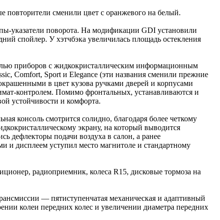
ые повторители сменили цвет с оранжевого на белый.
мпы-указатели поворота. На модификации GDI установили
ний спойлер. У хэтчбэка увеличилась площадь остекления
нелью приборов с жидкокристаллическим информационным
ic, Comfort, Sport и Elegance (эти названия сменили прежние
 окрашенными в цвет кузова ручками дверей и корпусами
лимат-контролем. Помимо фронтальных, устанавливаются и
вой устойчивости и комфорта.
ная консоль смотрится солидно, благодаря более четкому
дкокристаллическому экрану, на который выводится
ь дефлекторы подачи воздуха в салон, а ранее
и и дисплеем уступил место магнитоле и стандартному
ционер, радиоприемник, колеса R15, дисковые тормоза на
 трансмиссии — пятиступенчатая механическая и адаптивный
рении колеи передних колес и увеличении диаметра передних