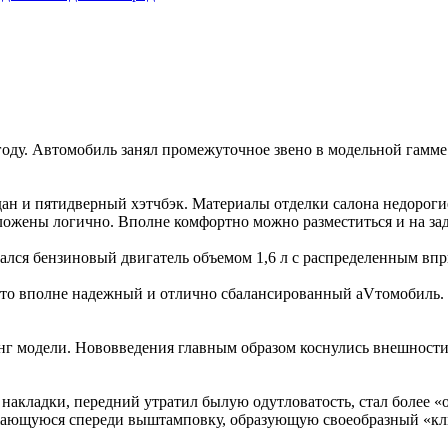
году. Автомобиль занял промежуточное звено в модельной гамме 
дан и пятидверный хэтчбэк. Материалы отделки салона недорогие
ложены логично. Вполне комфортно можно разместиться и на за
лся бензиновый двигатель объемом 1,6 л с распределенным впр
– это вполне надежный и отлично сбалансированный аVтомобиль. 
нг модели. Нововведения главным образом коснулись внешности.
накладки, передний утратил былую одутловатость, стал более «
жающуюся спереди выштамповку, образующую своеобразный «кл