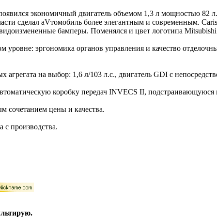
появился экономичный двигатель объемом 1,3 л мощностью 82 л.с
асти сделал аVтомобиль более элегантным и современным. Caris
видоизмененные бамперы. Поменялся и цвет логотипа Mitsubishi 
м уровне: эргономика органов управления и качество отделочны
 агрегата на выбор: 1,6 л/103 л.с., двигатель GDI с непосредстве
втоматическую коробку передач INVECS II, подстраивающуюся п
м сочетанием цены и качества.
а с производства.
ультирую.