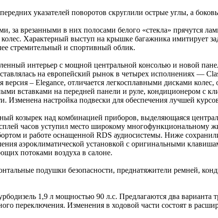
передних указателей поворотов скруглили острые углы, а боков
ми, за врезанными в них полосами белого «стекла» прячутся ла
 колес. Характерный выступ на крышке багажника имитирует зад
олее стремительный и спортивный облик.
овленный интерьер с мощной центральной консолью и новой па
ставлялась на европейский рынок в четырех исполнениях — Class
 версия – Elegance, отличается легкосплавными дисками колес,
ными вставками на передней панели и руле, кондиционером с к
и. Изменена настройка подвески для обеспечения лучшей курсо
рный козырек над комбинацией приборов, выделяющаяся централь
плей часов уступил место широкому многофункциональному жи
бортом и работе оснащенной RDS аудиосистемы. Ниже сохранилис
ления аэроклиматической установкой с оригинальными клавишам
ющих потоками воздуха в салоне.
онтальные подушки безопасности, преднатяжители ремней, конди
рбодизель 1,9 л мощностью 90 л.с. Предлагаются два варианта
ого переключения. Изменения в ходовой части состоят в расши