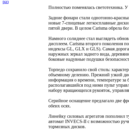
раз
Полностью поменялась светотехника. У 
Задние фонари стали однотонно-красны
новые 7-спицевые легкосплавные диски
пятой двери. В целом Carisma обрела б
Намного солиднее стал выглядеть обн
дисплеем. Carisma второго поколения по
индексы GL, GLX и GLS). Самая дорогая
наружных зеркал заднего вида, деревян
боковые надувные подушки безопасност
Торпедо сохранило свой стиль: характе
объемному делению. Прежний узкий дис
информация о времени, температуре за 
располагавшийся под ними пульт управ
набору вращающихся рукояток, управля
Серийное оснащение предлагало две фр
обеих осях.
Линейку силовых агрегатов пополнил ту
автомат INVECS-II с возможностью ручн
тормозных дисков.