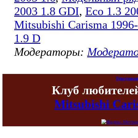
2003 1.8 GDI
,
Eco 1.3 20
Mitsubishi Carisma 1996
1.9 D
Модераторы:
Модерат
Текстовая
Клуб любителе
Mitsubishi Car