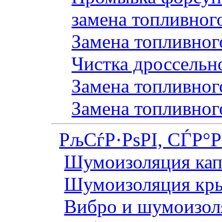
замена топливног
Замена топливного
Чистка дроссельн
Замена топливного
Замена топливног
РљСѓР·РѕРІ, СЃР°
Шумоизоляция кап
Шумоизоляция кр
Вибро и шумоизоля