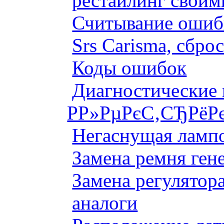
рестайлинг своим
Считывание ошибк
Srs Carisma, сбро
Коды ошибок
Диагностические
Р­Р»РµРєС‚СЂРёР
Негаснущая лампо
Замена ремня ген
Замена регулятора
аналоги