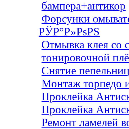
бампера+антикор
Форсунки омыват
РЎР°Р»РѕРЅ
Отмывка клея со с
тонировочной плё
Снятие пепельниц
Монтаж торпедо и
Проклейка Антис
Проклейка Антис
Ремонт ламелей в