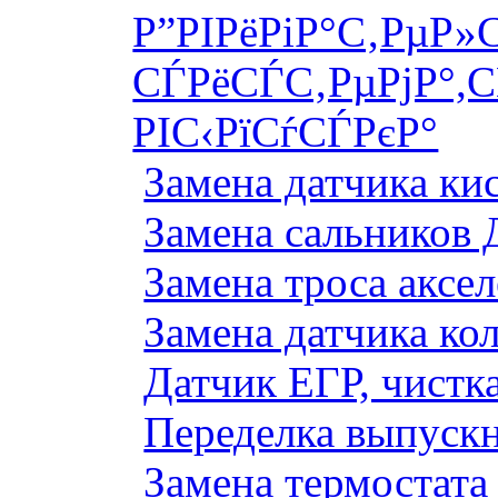
Р”РІРёРіР°С‚РµР»
СЃРёСЃС‚РµРјР°,С
РІС‹РїСѓСЃРєР°
Замена датчика к
Замена сальников 
Замена троса аксе
Замена датчика ко
Датчик ЕГР, чистка
Переделка выпуск
Замена термостата