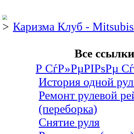
Каризма Клуб - Mitsubis
Все ссылки
Р СѓР»РµРІРѕРµ С
История одной рул
Ремонт рулевой ре
(переборка)
Снятие руля