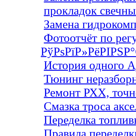
прокладок свечны
Замена гидроком
Фотоотчёт по рег
РўРѕРїР»РёРІРЅР
История одного 
Тюнинг неразборн
Ремонт РХХ, точн
Смазка троса аксе
Переделка топлив
Правила переделк