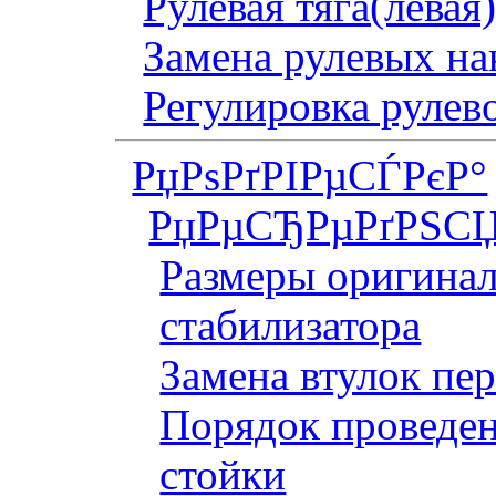
Рулевая тяга(левая
Замена рулевых на
Регулировка рулев
РџРѕРґРІРµСЃРєР°
РџРµСЂРµРґРЅСЏ
Размеры оригинал
стабилизатора
Замена втулок пер
Порядок проведен
стойки