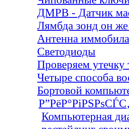
ДМРВ - Датчик мас
Лямбда зонд он же
Антенна иммобилай
Светодиоды
Проверяем утечку 
Четыре способа во
Бортовой компьютер
Р”РёР°РіРЅРѕСЃС‚
Компьютерная диа