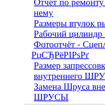
Отчёт по ремонт
нему
Размеры втулок р
Рабочий цилиндр 
Фотоотчёт - Сцепл
РџСЂРёРІРѕРґ
Размер запрессов
внутреннего ШР
Замена Шруса вн
ШРУСЫ