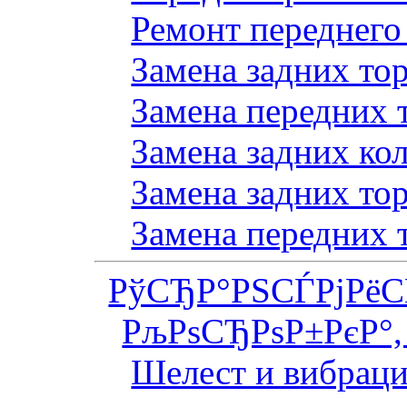
Ремонт переднего
Замена задних то
Замена передних 
Замена задних ко
Замена задних то
Замена передних 
РўСЂР°РЅСЃРјРё
РљРѕСЂРѕР±РєР°,
Шелест и вибраци