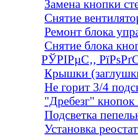
Замена кнопки ст
Снятие вентилято
Ремонт блока упр
Снятие блока кно
РЎРІРµС‚, РїРѕРґ
Крышки (заглушк
Не горит 3/4 под
"Дребезг" кнопок
Подсветка пепель
Установка реоста