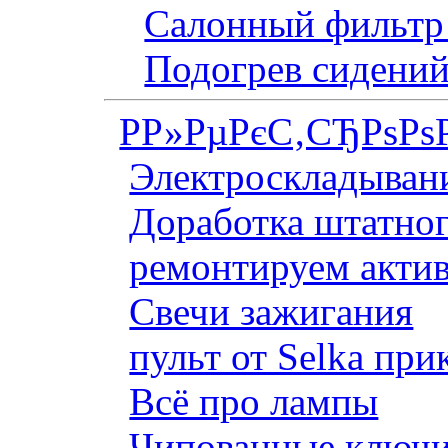
Салонный фильтр 
Подогрев сидений
Р­Р»РµРєС‚СЂРѕРѕ
Электроскладывани
Доработка штатног
ремонтируем актив
Свечи зажигания
пульт от Selka при
Всё про лампы
Чипованные ключи