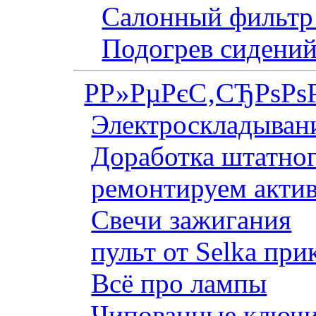
Салонный фильтр 
Подогрев сидений
Р­Р»РµРєС‚СЂРѕРѕ
Электроскладывани
Доработка штатног
ремонтируем актив
Свечи зажигания
пульт от Selka при
Всё про лампы
Чипованные ключи