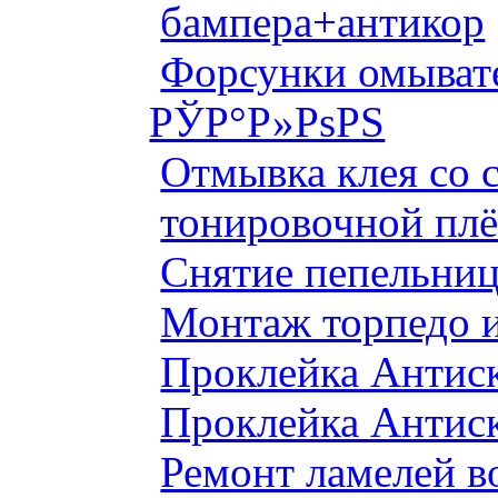
бампера+антикор
Форсунки омыват
РЎР°Р»РѕРЅ
Отмывка клея со с
тонировочной плё
Снятие пепельниц
Монтаж торпедо и
Проклейка Антис
Проклейка Антис
Ремонт ламелей в