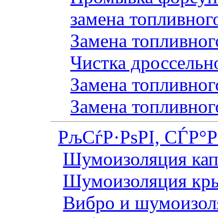
замена топливног
Замена топливного
Чистка дроссельн
Замена топливного
Замена топливног
РљСѓР·РѕРІ, СЃР°
Шумоизоляция кап
Шумоизоляция кр
Вибро и шумоизоля