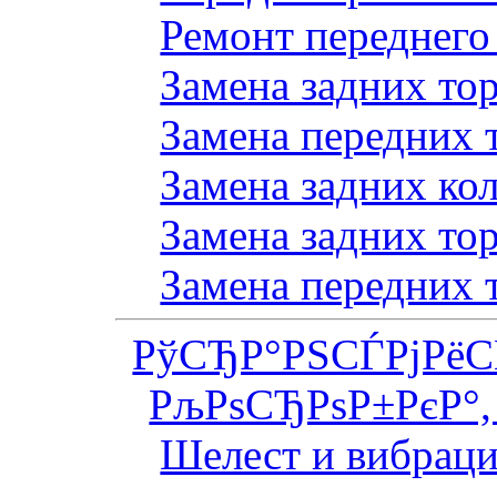
Ремонт переднего
Замена задних то
Замена передних 
Замена задних ко
Замена задних то
Замена передних 
РўСЂР°РЅСЃРјРё
РљРѕСЂРѕР±РєР°,
Шелест и вибраци