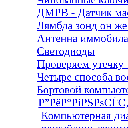
ДМРВ - Датчик мас
Лямбда зонд он же
Антенна иммобилай
Светодиоды
Проверяем утечку 
Четыре способа во
Бортовой компьютер
Р”РёР°РіРЅРѕСЃС‚
Компьютерная диа