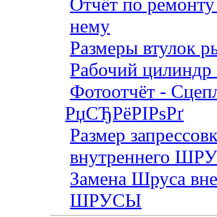
Отчёт по ремонт
нему
Размеры втулок р
Рабочий цилиндр 
Фотоотчёт - Сцепл
РџСЂРёРІРѕРґ
Размер запрессов
внутреннего ШР
Замена Шруса вн
ШРУСЫ