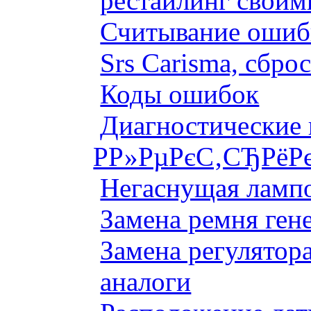
рестайлинг своим
Считывание ошибк
Srs Carisma, сбро
Коды ошибок
Диагностические
Р­Р»РµРєС‚СЂРёР
Негаснущая лампо
Замена ремня ген
Замена регулятора
аналоги