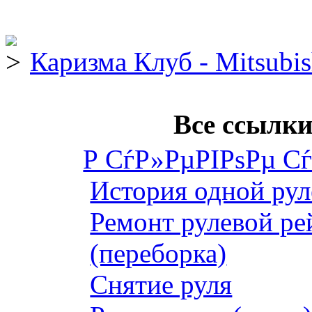
Каризма Клуб - Mitsubis
Все ссылки
Р СѓР»РµРІРѕРµ С
История одной рул
Ремонт рулевой ре
(переборка)
Снятие руля