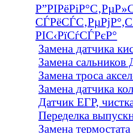
Р”РІРёРіР°С‚РµР»
СЃРёСЃС‚РµРјР°,С
РІС‹РїСѓСЃРєР°
Замена датчика к
Замена сальников 
Замена троса аксе
Замена датчика ко
Датчик ЕГР, чистка
Переделка выпуск
Замена термостата