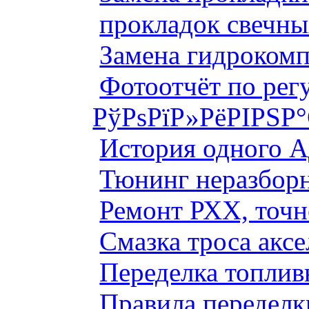
прокладок свечны
Замена гидроком
Фотоотчёт по рег
РўРѕРїР»РёРІРЅР
История одного 
Тюнинг неразборн
Ремонт РХХ, точн
Смазка троса аксе
Переделка топлив
Правила переделк