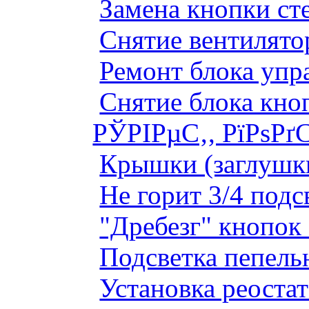
Замена кнопки ст
Снятие вентилято
Ремонт блока упр
Снятие блока кно
РЎРІРµС‚, РїРѕРґ
Крышки (заглушк
Не горит 3/4 под
"Дребезг" кнопок
Подсветка пепель
Установка реоста