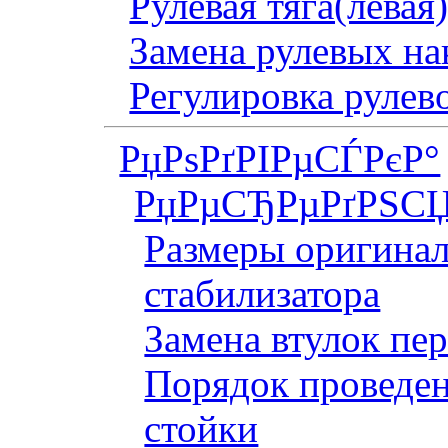
Рулевая тяга(левая
Замена рулевых на
Регулировка рулев
РџРѕРґРІРµСЃРєР°
РџРµСЂРµРґРЅСЏ
Размеры оригинал
стабилизатора
Замена втулок пер
Порядок проведен
стойки