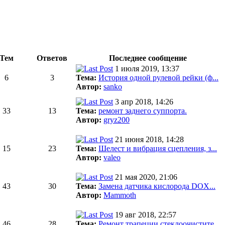
Тем
Ответов
Последнее сообщение
1 июля 2019, 13:37
6
3
Тема:
История одной рулевой рейки (ф...
Автор:
sanko
3 апр 2018, 14:26
33
13
Тема:
ремонт заднего суппорта.
Автор:
gryz200
21 июня 2018, 14:28
15
23
Тема:
Шелест и вибрация сцепления, з...
Автор:
valeo
21 мая 2020, 21:06
43
30
Тема:
Замена датчика кислорода DOX...
Автор:
Mammoth
19 авг 2018, 22:57
46
28
Тема:
Ремонт трапеции стеклоочистите...