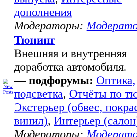
дополнения
Модераторы:
Модерат
Тюнинг
Внешняя и внутренняя
доработка автомобиля.
— подфорумы:
Оптика,
подсветка
,
Отчёты по т
Экстерьер (обвес, покра
винил)
,
Интерьер (салон
Модераторы:
Модерат