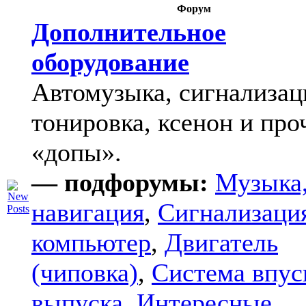
Форум
Дополнительное
оборудование
Автомузыка, сигнализац
тонировка, ксенон и про
«допы».
— подфорумы:
Музыка
навигация
,
Сигнализаци
компьютер
,
Двигатель
(чиповка)
,
Система впус
выпуска
,
Интересные