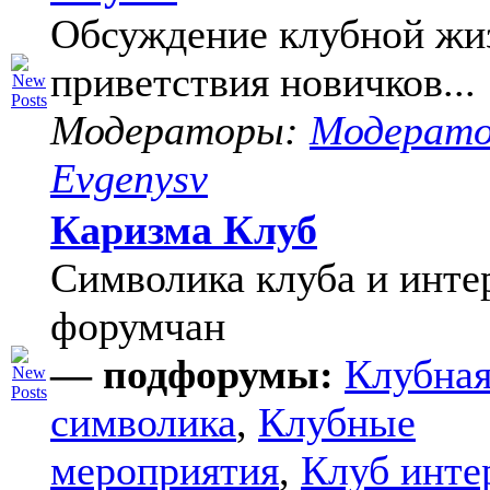
Обсуждение клубной жи
приветствия новичков...
Модераторы:
Модерат
Evgenysv
Каризма Клуб
Символика клуба и инте
форумчан
— подфорумы:
Клубна
символика
,
Клубные
мероприятия
,
Клуб инте