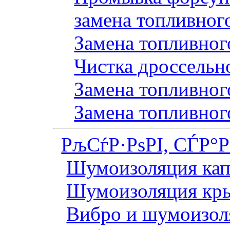
замена топливног
Замена топливного
Чистка дроссельн
Замена топливного
Замена топливног
РљСѓР·РѕРІ, СЃР°
Шумоизоляция кап
Шумоизоляция кр
Вибро и шумоизоля