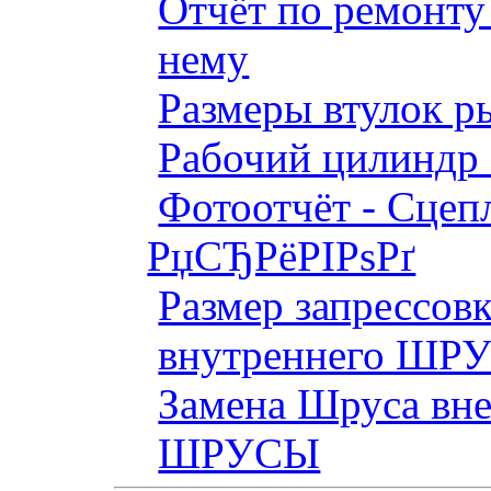
Отчёт по ремонт
нему
Размеры втулок р
Рабочий цилиндр 
Фотоотчёт - Сцепл
РџСЂРёРІРѕРґ
Размер запрессов
внутреннего ШР
Замена Шруса вн
ШРУСЫ