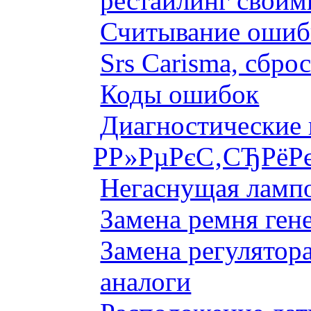
рестайлинг своим
Считывание ошибк
Srs Carisma, сбро
Коды ошибок
Диагностические
Р­Р»РµРєС‚СЂРёР
Негаснущая лампо
Замена ремня ген
Замена регулятора
аналоги