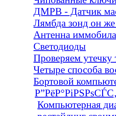
ДМРВ - Датчик мас
Лямбда зонд он же
Антенна иммобилай
Светодиоды
Проверяем утечку 
Четыре способа во
Бортовой компьютер
Р”РёР°РіРЅРѕСЃС‚
Компьютерная диа