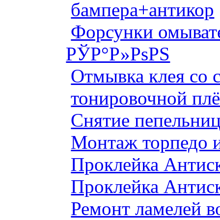
бампера+антикор
Форсунки омыват
РЎР°Р»РѕРЅ
Отмывка клея со с
тонировочной плё
Снятие пепельниц
Монтаж торпедо и
Проклейка Антис
Проклейка Антис
Ремонт ламелей в