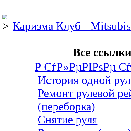
Каризма Клуб - Mitsubis
Все ссылки
Р СѓР»РµРІРѕРµ С
История одной рул
Ремонт рулевой ре
(переборка)
Снятие руля