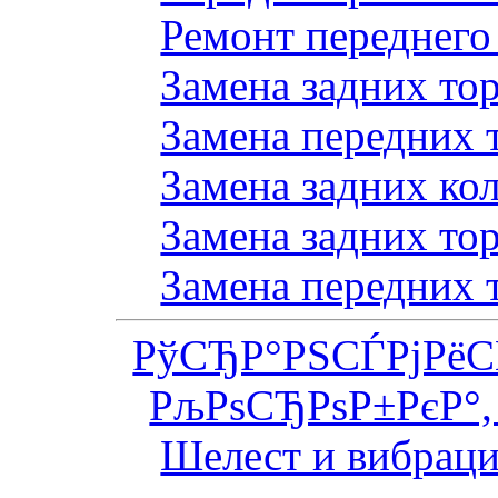
Ремонт переднего
Замена задних то
Замена передних 
Замена задних ко
Замена задних то
Замена передних 
РўСЂР°РЅСЃРјРё
РљРѕСЂРѕР±РєР°,
Шелест и вибраци