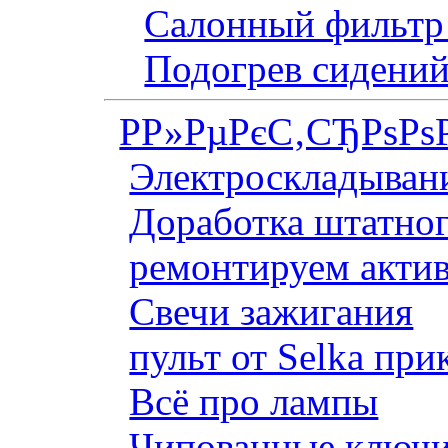
Салонный фильтр 
Подогрев сидений
Р­Р»РµРєС‚СЂРѕРѕ
Электроскладывани
Доработка штатног
ремонтируем актив
Свечи зажигания
пульт от Selka при
Всё про лампы
Чипованные ключи