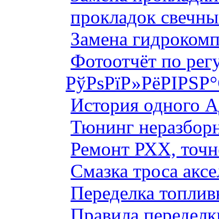
прокладок свечны
Замена гидроком
Фотоотчёт по рег
РўРѕРїР»РёРІРЅР
История одного 
Тюнинг неразборн
Ремонт РХХ, точн
Смазка троса аксе
Переделка топлив
Правила переделк