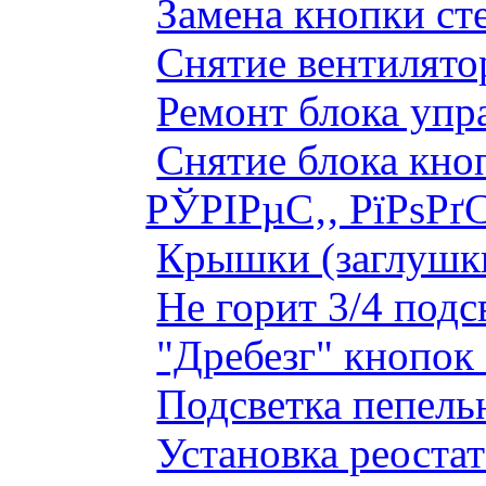
Замена кнопки ст
Снятие вентилято
Ремонт блока упр
Снятие блока кно
РЎРІРµС‚, РїРѕРґ
Крышки (заглушк
Не горит 3/4 под
"Дребезг" кнопок
Подсветка пепель
Установка реоста