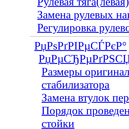
Рулевая тяга(левая
Замена рулевых на
Регулировка рулев
РџРѕРґРІРµСЃРєР°
РџРµСЂРµРґРЅСЏ
Размеры оригинал
стабилизатора
Замена втулок пер
Порядок проведен
стойки