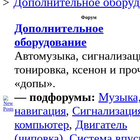
Дополнительное оборуд
Форум
Дополнительное
оборудование
Автомузыка, сигнализац
тонировка, ксенон и про
«допы».
— подфорумы:
Музыка
навигация
,
Сигнализаци
компьютер
,
Двигатель
(чиповка)
,
Система впус