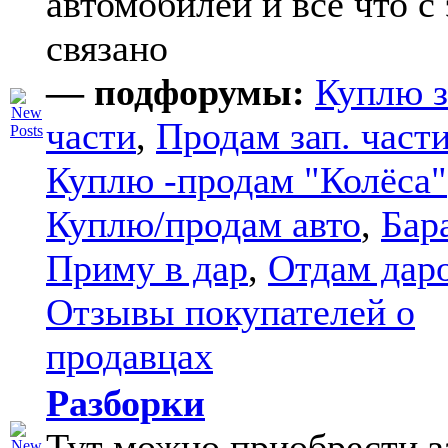
автомобилей и все что с
связано
— подфорумы:
Куплю з
части
,
Продам зап. части
Куплю -продам "Колёса"
Куплю/продам авто
,
Бар
Приму в дар
,
Отдам дар
Отзывы покупателей о
продавцах
Разборки
Тут можно приобрести з