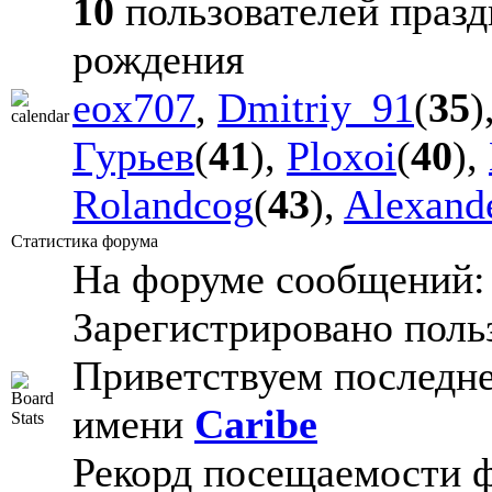
10
пользователей празд
рождения
eox707
,
Dmitriy_91
(
35
)
Гурьев
(
41
),
Ploxoi
(
40
),
Rolandcog
(
43
),
Alexand
Статистика форума
На форуме сообщений
Зарегистрировано поль
Приветствуем последне
имени
Caribe
Рекорд посещаемости