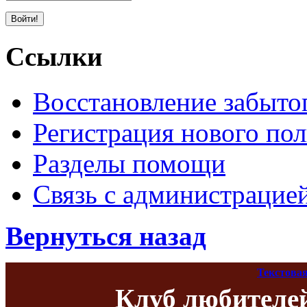
Ссылки
Восстановление забыто
Регистрация нового пол
Разделы помощи
Связь с администрацие
Вернуться назад
Текстовая
Клуб любителе