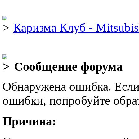
Каризма Клуб - Mitsubis
Сообщение форума
Обнаружена ошибка. Если
ошибки, попробуйте обра
Причина: