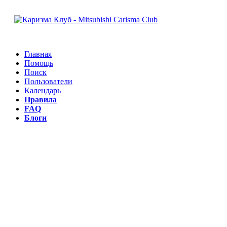
Главная
Помощь
Поиск
Пользователи
Календарь
Правила
FAQ
Блоги