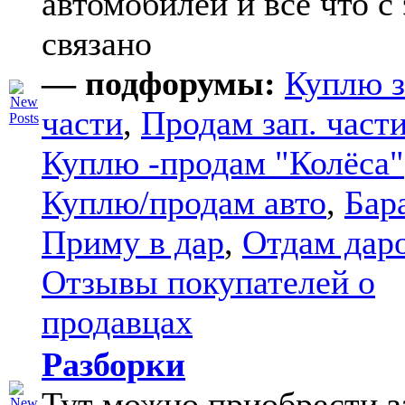
автомобилей и все что с
связано
— подфорумы:
Куплю з
части
,
Продам зап. части
Куплю -продам "Колёса"
Куплю/продам авто
,
Бар
Приму в дар
,
Отдам дар
Отзывы покупателей о
продавцах
Разборки
Тут можно приобрести з