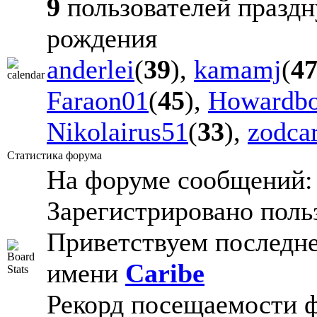
9
пользователей праздн
рождения
anderlei
(
39
),
kamamj
(
4
Faraon01
(
45
),
Howardb
Nikolairus51
(
33
),
zodca
Статистика форума
На форуме сообщений
Зарегистрировано поль
Приветствуем последне
имени
Caribe
Рекорд посещаемости