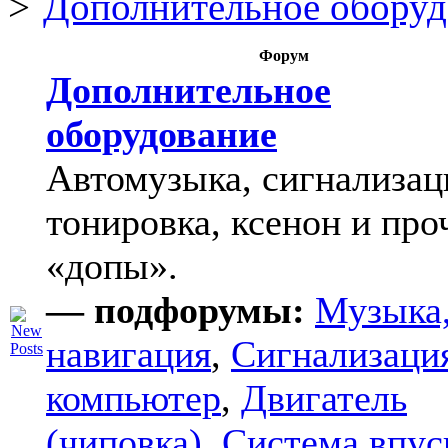
Дополнительное оборуд
Форум
Дополнительное
оборудование
Автомузыка, сигнализац
тонировка, ксенон и про
«допы».
— подфорумы:
Музыка
навигация
,
Сигнализаци
компьютер
,
Двигатель
(чиповка)
,
Система впус