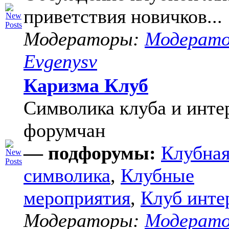
приветствия новичков...
Модераторы:
Модерат
Evgenysv
Каризма Клуб
Символика клуба и инте
форумчан
— подфорумы:
Клубна
символика
,
Клубные
мероприятия
,
Клуб инте
Модераторы:
Модерат