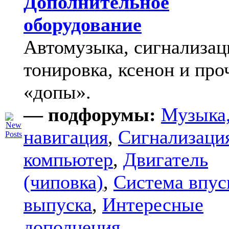
Дополнительное
оборудование
Автомузыка, сигнализац
тонировка, ксенон и про
«допы».
— подфорумы:
Музыка
навигация
,
Сигнализаци
компьютер
,
Двигатель
(чиповка)
,
Система впус
выпуска
,
Интересные
дополнения