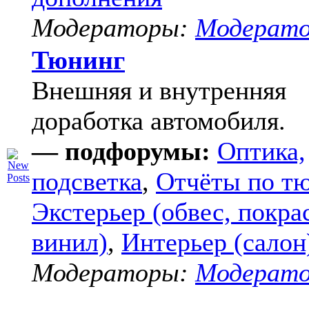
Модераторы:
Модерат
Тюнинг
Внешняя и внутренняя
доработка автомобиля.
— подфорумы:
Оптика,
подсветка
,
Отчёты по т
Экстерьер (обвес, покра
винил)
,
Интерьер (салон
Модераторы:
Модерат