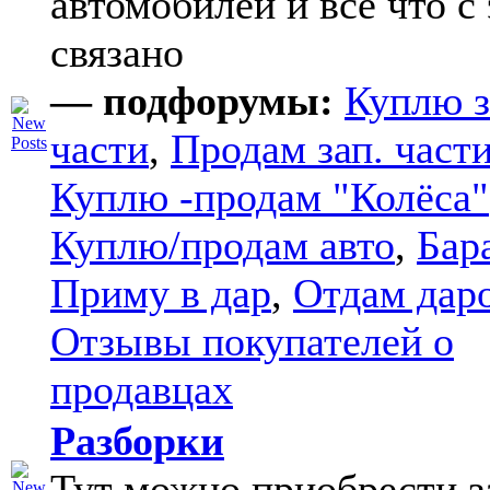
автомобилей и все что с
связано
— подфорумы:
Куплю з
части
,
Продам зап. части
Куплю -продам "Колёса"
Куплю/продам авто
,
Бар
Приму в дар
,
Отдам дар
Отзывы покупателей о
продавцах
Разборки
Тут можно приобрести з