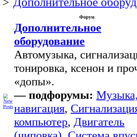
Дополнительное оборуд
Форум
Дополнительное
оборудование
Автомузыка, сигнализац
тонировка, ксенон и про
«допы».
— подфорумы:
Музыка
навигация
,
Сигнализаци
компьютер
,
Двигатель
(чиповка)
,
Система впус