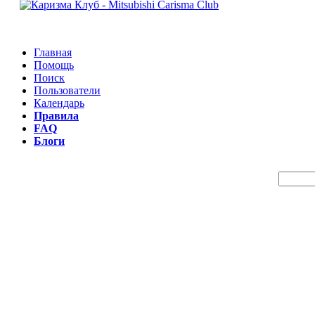
Главная
Помощь
Поиск
Пользователи
Календарь
Правила
FAQ
Блоги
Пои