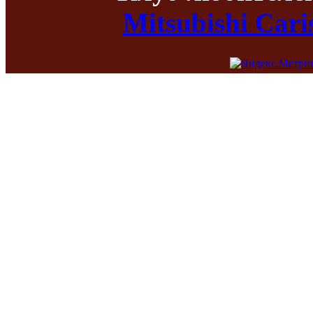
Mitsubishi Car