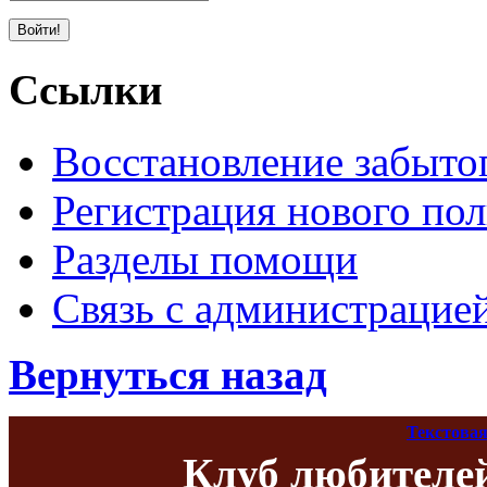
Ссылки
Восстановление забыто
Регистрация нового пол
Разделы помощи
Связь с администрацие
Вернуться назад
Текстовая
Клуб любителе