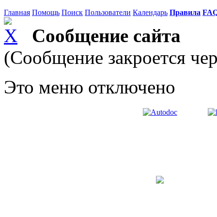
Главная
Помощь
Поиск
Пользователи
Календарь
Правила
FA
Сообщение сайта
(Сообщение закроется чер
Это меню отключено