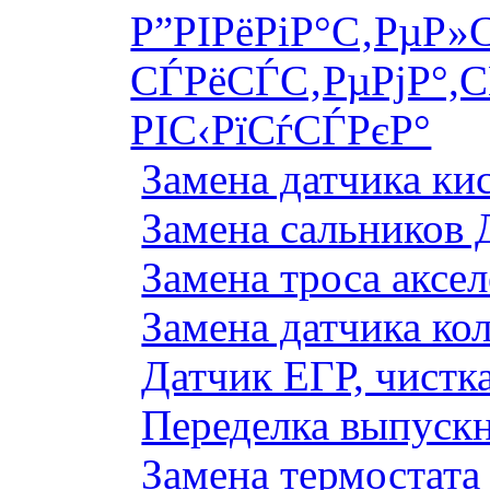
Р”РІРёРіР°С‚РµР»
СЃРёСЃС‚РµРјР°,С
РІС‹РїСѓСЃРєР°
Замена датчика к
Замена сальников 
Замена троса аксе
Замена датчика ко
Датчик ЕГР, чистка
Переделка выпуск
Замена термостата