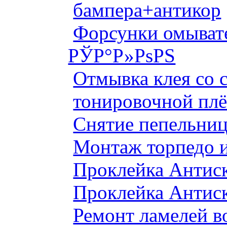
бампера+антикор
Форсунки омыват
РЎР°Р»РѕРЅ
Отмывка клея со с
тонировочной плё
Снятие пепельниц
Монтаж торпедо и
Проклейка Антис
Проклейка Антис
Ремонт ламелей в