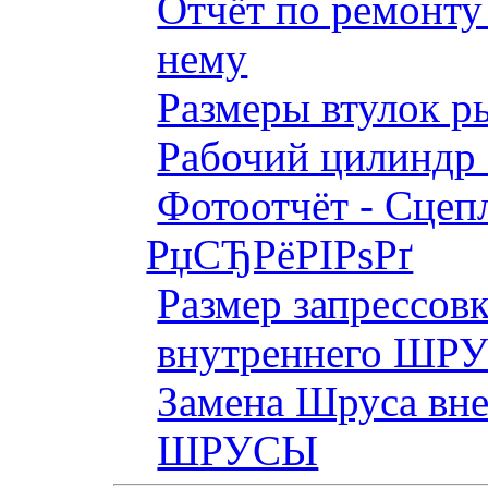
Отчёт по ремонт
нему
Размеры втулок р
Рабочий цилиндр 
Фотоотчёт - Сцепл
РџСЂРёРІРѕРґ
Размер запрессов
внутреннего ШР
Замена Шруса вн
ШРУСЫ