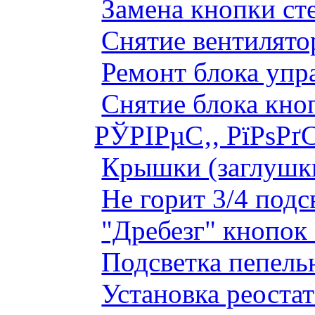
Замена кнопки ст
Снятие вентилято
Ремонт блока упр
Снятие блока кно
РЎРІРµС‚, РїРѕРґ
Крышки (заглушк
Не горит 3/4 под
"Дребезг" кнопок
Подсветка пепель
Установка реоста