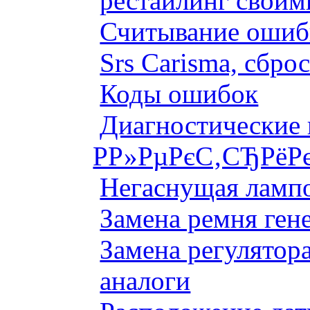
рестайлинг своим
Считывание ошибк
Srs Carisma, сбро
Коды ошибок
Диагностические
Р­Р»РµРєС‚СЂРёР
Негаснущая лампо
Замена ремня ген
Замена регулятора
аналоги