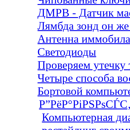
ДМРВ - Датчик мас
Лямбда зонд он же
Антенна иммобилай
Светодиоды
Проверяем утечку 
Четыре способа во
Бортовой компьютер
Р”РёР°РіРЅРѕСЃС‚
Компьютерная диа