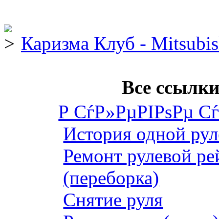
Каризма Клуб - Mitsubis
Все ссылки
Р СѓР»РµРІРѕРµ С
История одной рул
Ремонт рулевой ре
(переборка)
Снятие руля