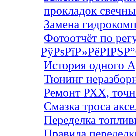
прокладок свечны
Замена гидроком
Фотоотчёт по рег
РўРѕРїР»РёРІРЅР
История одного 
Тюнинг неразборн
Ремонт РХХ, точн
Смазка троса аксе
Переделка топлив
Правила переделк