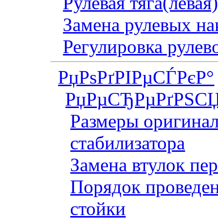
Рулевая тяга(левая
Замена рулевых на
Регулировка рулев
РџРѕРґРІРµСЃРєР°
РџРµСЂРµРґРЅСЏ
Размеры оригинал
стабилизатора
Замена втулок пер
Порядок проведен
стойки