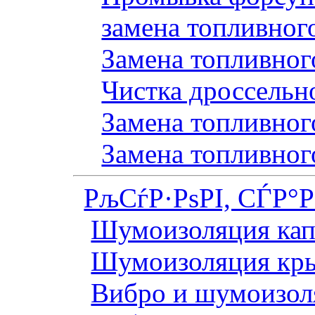
замена топливног
Замена топливного
Чистка дроссельн
Замена топливного
Замена топливног
РљСѓР·РѕРІ, СЃР°
Шумоизоляция кап
Шумоизоляция кр
Вибро и шумоизоля