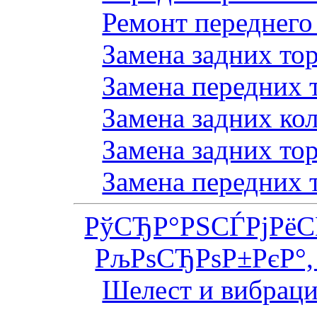
Ремонт переднего
Замена задних то
Замена передних 
Замена задних ко
Замена задних то
Замена передних 
РўСЂР°РЅСЃРјРё
РљРѕСЂРѕР±РєР°,
Шелест и вибраци