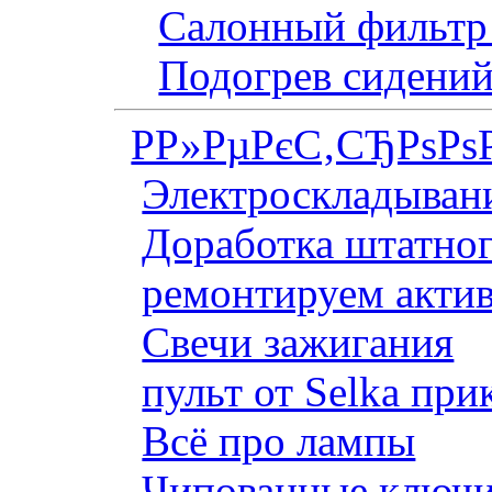
Салонный фильтр 
Подогрев сидений
Р­Р»РµРєС‚СЂРѕРѕ
Электроскладывани
Доработка штатног
ремонтируем актив
Свечи зажигания
пульт от Selka при
Всё про лампы
Чипованные ключи