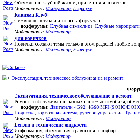
Обсуждение клубной жизни, приветствия новичков...
Модераторы:
Модератор
,
Evgenysv
Каризма Клуб
Символика клуба и интересы форумчан
— подфорумы:
Клубная символика
,
Клубные мероприят
Модераторы:
Модератор
Для новичков
Новички создают темы только в этом разделе! Любые воп
Модераторы:
Модератор
,
Evgenysv
Эксплуатация, техническое обслуживание и ремонт
Фору
Эксплуатация, техническое обслуживание и ремонт
Ремонт и обслуживание разных систем автомобиля, обме
— подфорумы:
Двигатели 4G92, 4G93 MPI (SOHC/DOHC
Подвеска, тормозная система, рулевое управление
,
Транс
Модераторы:
Модератор
Бензин и технические жидкости
Информация, обсуждения, сравнения и подбор
Модераторы:
Модератор