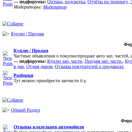
— подфорумы:
Оптика, подсветка
,
Отчёты по тюнингу
,
Модераторы:
Модератор
Куплю / Продам
Фо
Куплю / Продам
Частные объявления о покупке/продаже авто зап. частей, 
— подфорумы:
Куплю зап. части
,
Продам зап. части.
,
Куп
в дар
,
Отдам даром
,
Отзывы покупателей о продавцах
Разборки
Тут можно приобрести запчасти б.у.
Общий Раздел
Фор
Отзывы владельцев автомобиля