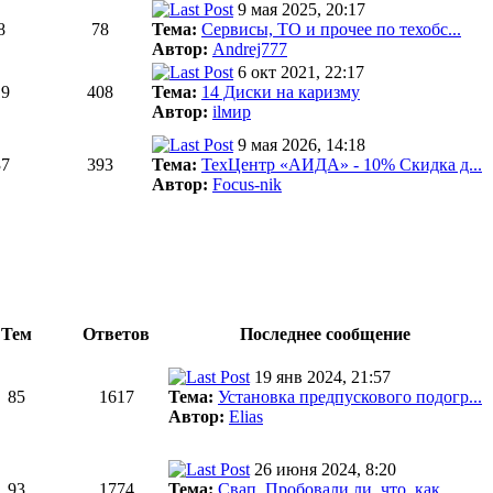
9 мая 2025, 20:17
8
78
Тема:
Сервисы, ТО и прочее по техобс...
Автор:
Andrej777
6 окт 2021, 22:17
19
408
Тема:
14 Диски на каризму
Автор:
ilмир
9 мая 2026, 14:18
37
393
Тема:
ТехЦентр «АИДА» - 10% Скидка д...
Автор:
Focus-nik
Тем
Ответов
Последнее сообщение
19 янв 2024, 21:57
85
1617
Тема:
Установка предпускового подогр...
Автор:
Elias
26 июня 2024, 8:20
93
1774
Тема:
Свап. Пробовали ли, что, как, ...