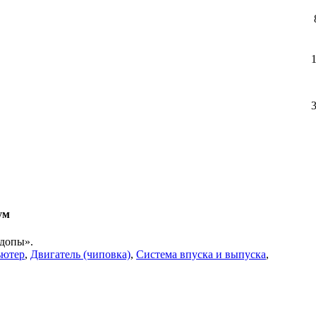
ум
«допы».
ьютер
,
Двигатель (чиповка)
,
Система впуска и выпуска
,