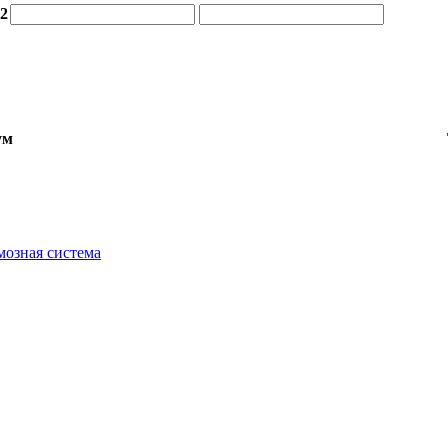
32
ум
мозная система