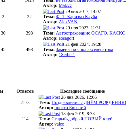
42
1424
Тема:
не заводится автомобиль Мицуби...
Автор:
Matzzz
29 янв 2017, 14:07
2
22
Тема:
ФТП Каризма Клуба
Автор:
AlexVAN
29 ноя 2023, 11:31
30
398
Тема:
Автострахование ОСАГО, КАСКО
Автор:
eosagorf
21 фев 2024, 19:28
45
498
Тема:
Замена тросика акселератора
Автор:
1Serber1
ем
Ответов
Последнее сообщение
26 янв 2026, 12:06
2
2173
Тема:
Поздравления с ДНЁМ РОЖДЕНИЯ!
Автор:
просто Евгений
18 фев 2019, 8:33
7
114
Тема:
Старый-добрый НОВЫЙ клуб
Автор:
valeo