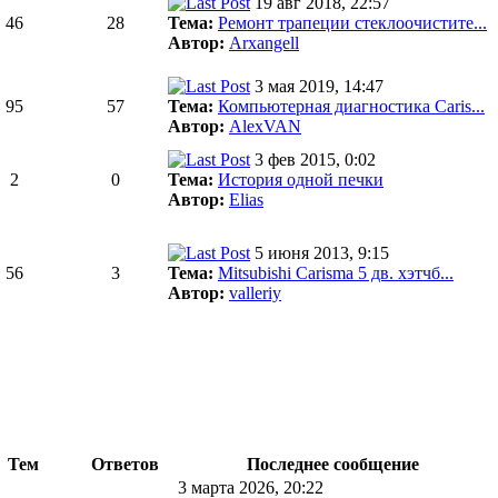
19 авг 2018, 22:57
46
28
Тема:
Ремонт трапеции стеклоочистите...
Автор:
Arxangell
3 мая 2019, 14:47
95
57
Тема:
Компьютерная диагностика Caris...
Автор:
AlexVAN
3 фев 2015, 0:02
2
0
Тема:
История одной печки
Автор:
Elias
5 июня 2013, 9:15
56
3
Тема:
Mitsubishi Carisma 5 дв. хэтчб...
Автор:
valleriy
Тем
Ответов
Последнее сообщение
3 марта 2026, 20:22