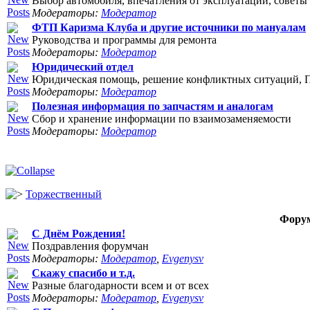
Выбор автомобиля, впечатления от эксплуатации, советы 
Модераторы:
Модератор
ФТП Каризма Клуба и другие источники по мануалам
Руководства и программы для ремонта
Модераторы:
Модератор
Юридический отдел
Юридическая помощь, решение конфликтных ситуаций, П
Модераторы:
Модератор
Полезная информация по запчастям и аналогам
Сбор и хранение информации по взаимозаменяемости
Модераторы:
Модератор
Торжественный
Фору
С Днём Рождения!
Поздравления форумчан
Модераторы:
Модератор
,
Evgenysv
Скажу спасибо и т.д.
Разные благодарности всем и от всех
Модераторы:
Модератор
,
Evgenysv