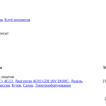
ия
,
Клуб интересов
росы!
м
Т
н опытом
), 4G13
,
Двигатели 4G93 GDI 16V DOHC
,
Дизель
,
2
миссия
,
Кузов
,
Салон
,
Электрооборудование