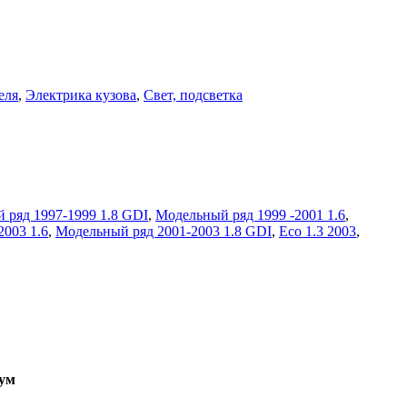
еля
,
Электрика кузова
,
Свет, подсветка
 ряд 1997-1999 1.8 GDI
,
Модельный ряд 1999 -2001 1.6
,
003 1.6
,
Модельный ряд 2001-2003 1.8 GDI
,
Eco 1.3 2003
,
ум