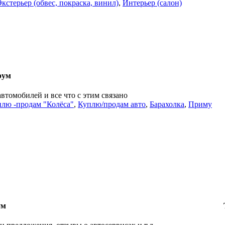
Экстерьер (обвес, покраска, винил)
,
Интерьер (салон)
рум
автомобилей и все что с этим связано
лю -продам "Колёса"
,
Куплю/продам авто
,
Барахолка
,
Приму
ум