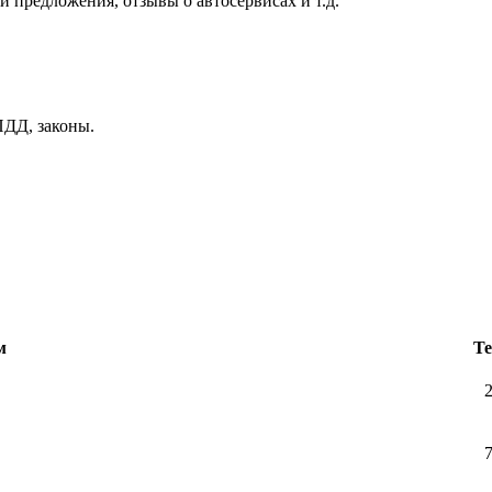
и предложения, отзывы о автосервисах и т.д.
ДД, законы.
м
Т