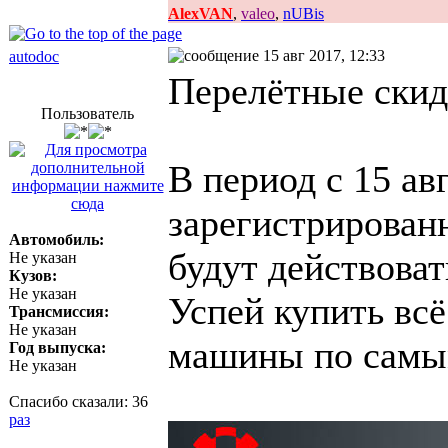
AlexVAN
,
valeo
,
nUBis
15 авг 2017, 12:33
autodoc
Перелётные ски
Пользователь
В период с 15 ав
зарегистрирован
Автомобиль:
будут действоват
Не указан
Кузов:
Не указан
Успей купить всё
Трансмиссия:
Не указан
машины по самы
Год выпуска:
Не указан
Спасибо сказали:
36
раз