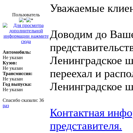
Уважаемые клие
Пользователь
Доводим до Ваше
представительств
Автомобиль:
Ленинградское шо
Не указан
Кузов:
Не указан
переехал и распо
Трансмиссия:
Не указан
Ленинградское шо
Год выпуска:
Не указан
Спасибо сказали:
36
раз
Контактная инфо
представителя.