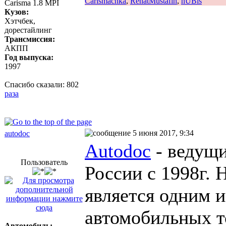
Carismachka
,
RenatMustafin
,
nUBis
Carisma 1.8 MPI
Кузов:
Хэтчбек,
дорестайлинг
Трансмиссия:
АКПП
Год выпуска:
1997
Спасибо сказали:
802
раза
5 июня 2017, 9:34
autodoc
Autodoc
- ведущи
Пользователь
России с 1998г. 
является одним 
автомобильных т
Автомобиль: