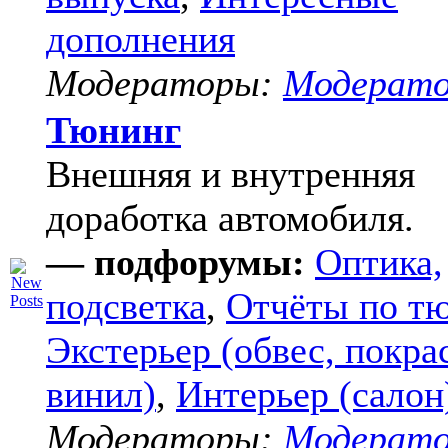
дополнения
Модераторы:
Модерат
Тюнинг
Внешняя и внутренняя
доработка автомобиля.
— подфорумы:
Оптика,
подсветка
,
Отчёты по т
Экстерьер (обвес, покра
винил)
,
Интерьер (салон
Модераторы:
Модерат