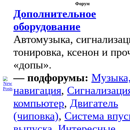
Форум
Дополнительное
оборудование
Автомузыка, сигнализац
тонировка, ксенон и про
«допы».
— подфорумы:
Музыка
навигация
,
Сигнализаци
компьютер
,
Двигатель
(чиповка)
,
Система впус
выпуска
,
Интересные