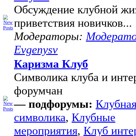
Обсуждение клубной жи
приветствия новичков...
Модераторы:
Модерат
Evgenysv
Каризма Клуб
Символика клуба и инте
форумчан
— подфорумы:
Клубна
символика
,
Клубные
мероприятия
,
Клуб инте