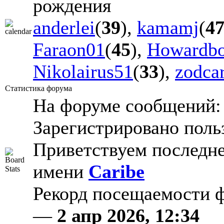
рождения
anderlei
(
39
),
kamamj
(
4
Faraon01
(
45
),
Howardb
Nikolairus51
(
33
),
zodca
Статистика форума
На форуме сообщений
Зарегистрировано поль
Приветствуем последне
имени
Caribe
Рекорд посещаемости
—
2 апр 2026, 12:34