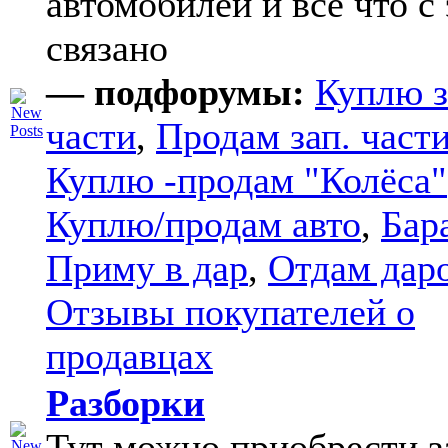
автомобилей и все что с
связано
— подфорумы:
Куплю з
части
,
Продам зап. части
Куплю -продам "Колёса"
Куплю/продам авто
,
Бар
Приму в дар
,
Отдам дар
Отзывы покупателей о
продавцах
Разборки
Тут можно приобрести з