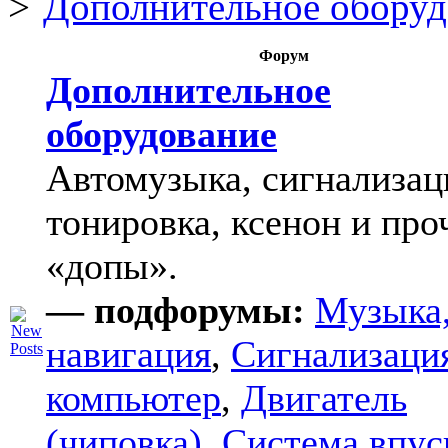
Дополнительное оборуд
Форум
Дополнительное
оборудование
Автомузыка, сигнализац
тонировка, ксенон и про
«допы».
— подфорумы:
Музыка
навигация
,
Сигнализаци
компьютер
,
Двигатель
(чиповка)
,
Система впус