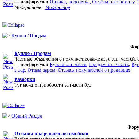
— подфорумы:
Оптика, подсветка
,
Отчёты по тюнингу
,
Модераторы:
Модератор
Куплю / Продам
Фо
Куплю / Продам
Частные объявления о покупке/продаже авто зап. частей, 
— подфорумы:
Куплю зап. части
,
Продам зап. части.
,
Куп
в дар
,
Отдам даром
,
Отзывы покупателей о продавцах
Разборки
Тут можно приобрести запчасти б.у.
Общий Раздел
Фор
Отзывы владельцев автомобиля