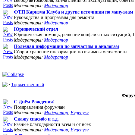
Выбор автомобиля, впечатления от эксплуатации, советы 
Модераторы:
Модератор
ФТП Каризма Клуба и другие источники по мануалам
Руководства и программы для ремонта
Модераторы:
Модератор
Юридический отдел
Юридическая помощь, решение конфликтных ситуаций, П
Модераторы:
Модератор
Полезная информация по запчастям и аналогам
Сбор и хранение информации по взаимозаменяемости
Модераторы:
Модератор
Торжественный
Фору
С Днём Рождения!
Поздравления форумчан
Модераторы:
Модератор
,
Evgenysv
Скажу спасибо и т.д.
Разные благодарности всем и от всех
Модераторы:
Модератор
,
Evgenysv