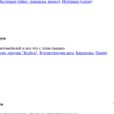
Экстерьер (обвес, покраска, винил)
,
Интерьер (салон)
рум
автомобилей и все что с этим связано
лю -продам "Колёса"
,
Куплю/продам авто
,
Барахолка
,
Приму
ум