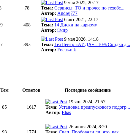
9 мая 2025, 20:17
8
78
Тема:
Сервисы, ТО и прочее по техобс...
Автор:
Andrej777
6 окт 2021, 22:17
19
408
Тема:
14 Диски на каризму
Автор:
ilмир
9 мая 2026, 14:18
37
393
Тема:
ТехЦентр «АИДА» - 10% Скидка д...
Автор:
Focus-nik
Тем
Ответов
Последнее сообщение
19 янв 2024, 21:57
85
1617
Тема:
Установка предпускового подогр...
Автор:
Elias
26 июня 2024, 8:20
93
1774
Тема:
Свап. Пробовали ли, что, как, ...