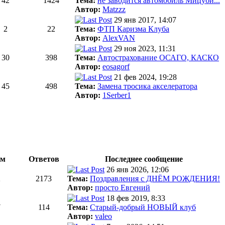
42
1424
Тема:
не заводится автомобиль Мицуби...
Автор:
Matzzz
29 янв 2017, 14:07
2
22
Тема:
ФТП Каризма Клуба
Автор:
AlexVAN
29 ноя 2023, 11:31
30
398
Тема:
Автострахование ОСАГО, КАСКО
Автор:
eosagorf
21 фев 2024, 19:28
45
498
Тема:
Замена тросика акселератора
Автор:
1Serber1
ем
Ответов
Последнее сообщение
26 янв 2026, 12:06
2
2173
Тема:
Поздравления с ДНЁМ РОЖДЕНИЯ!
Автор:
просто Евгений
18 фев 2019, 8:33
7
114
Тема:
Старый-добрый НОВЫЙ клуб
Автор:
valeo