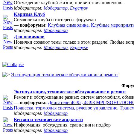
Обсуждение клубной жизни, приветствия новичков...
Модераторы:
Модератор
,
Evgenysv
Каризма Клуб
Символика клуба и интересы форумчан
— подфорумы:
Клубная символика
,
Клубные мероприят
Модераторы:
Модератор
Для новичков
Новички создают темы только в этом разделе! Любые воп
Модераторы:
Модератор
,
Evgenysv
Эксплуатация, техническое обслуживание и ремонт
Фору
Эксплуатация, техническое обслуживание и ремонт
Ремонт и обслуживание разных систем автомобиля, обме
— подфорумы:
Двигатели 4G92, 4G93 MPI (SOHC/DOHC
Подвеска, тормозная система, рулевое управление
,
Транс
Модераторы:
Модератор
Бензин и технические жидкости
Информация, обсуждения, сравнения и подбор
Модераторы:
Модератор