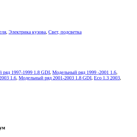
еля
,
Электрика кузова
,
Свет, подсветка
 ряд 1997-1999 1.8 GDI
,
Модельный ряд 1999 -2001 1.6
,
003 1.6
,
Модельный ряд 2001-2003 1.8 GDI
,
Eco 1.3 2003
,
ум