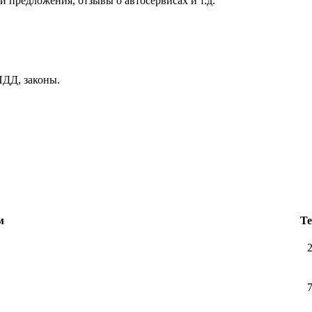
и предложения, отзывы о автосервисах и т.д.
ДД, законы.
м
Т