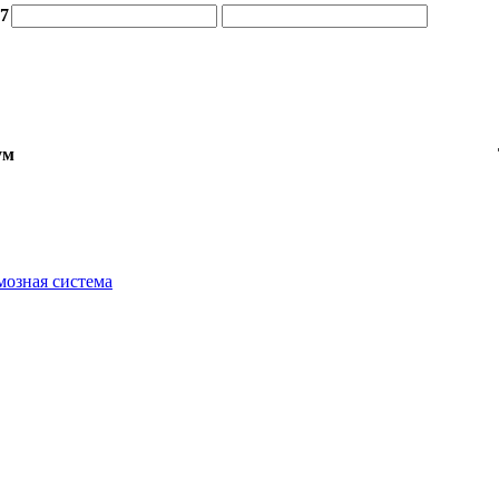
17
ум
мозная система