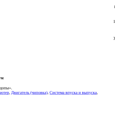
ум
«допы».
ьютер
,
Двигатель (чиповка)
,
Система впуска и выпуска
,