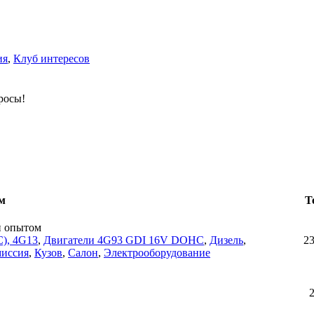
ия
,
Клуб интересов
росы!
м
Т
н опытом
), 4G13
,
Двигатели 4G93 GDI 16V DOHC
,
Дизель
,
2
миссия
,
Кузов
,
Салон
,
Электрооборудование