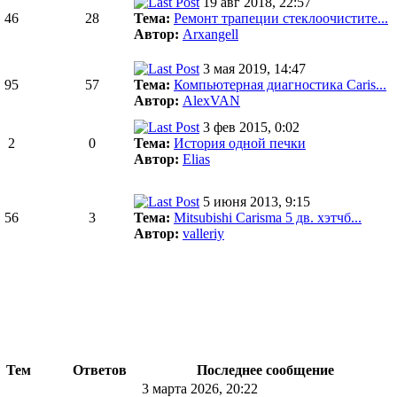
19 авг 2018, 22:57
46
28
Тема:
Ремонт трапеции стеклоочистите...
Автор:
Arxangell
3 мая 2019, 14:47
95
57
Тема:
Компьютерная диагностика Caris...
Автор:
AlexVAN
3 фев 2015, 0:02
2
0
Тема:
История одной печки
Автор:
Elias
5 июня 2013, 9:15
56
3
Тема:
Mitsubishi Carisma 5 дв. хэтчб...
Автор:
valleriy
Тем
Ответов
Последнее сообщение
3 марта 2026, 20:22