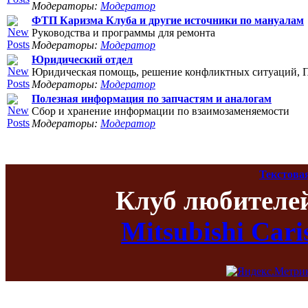
Модераторы:
Модератор
ФТП Каризма Клуба и другие источники по мануалам
Руководства и программы для ремонта
Модераторы:
Модератор
Юридический отдел
Юридическая помощь, решение конфликтных ситуаций, П
Модераторы:
Модератор
Полезная информация по запчастям и аналогам
Сбор и хранение информации по взаимозаменяемости
Модераторы:
Модератор
Текстова
Клуб любителе
Mitsubishi Car