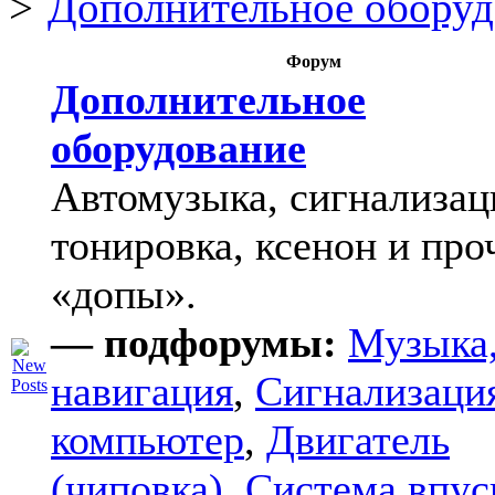
Дополнительное оборуд
Форум
Дополнительное
оборудование
Автомузыка, сигнализац
тонировка, ксенон и про
«допы».
— подфорумы:
Музыка
навигация
,
Сигнализаци
компьютер
,
Двигатель
(чиповка)
,
Система впус