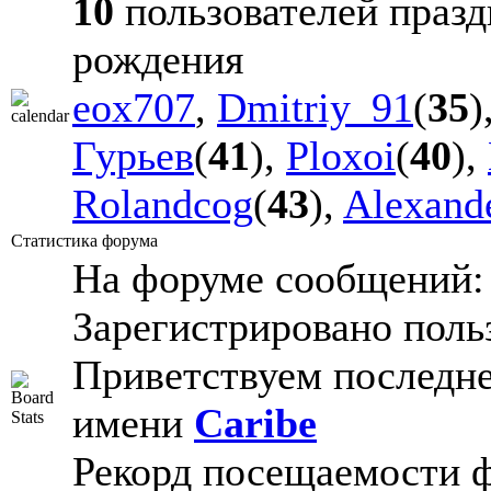
10
пользователей празд
рождения
eox707
,
Dmitriy_91
(
35
)
Гурьев
(
41
),
Ploxoi
(
40
),
Rolandcog
(
43
),
Alexand
Статистика форума
На форуме сообщений
Зарегистрировано поль
Приветствуем последне
имени
Caribe
Рекорд посещаемости