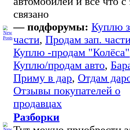
автомобилей и все что с
связано
— подфорумы:
Куплю з
части
,
Продам зап. части
Куплю -продам "Колёса"
Куплю/продам авто
,
Бар
Приму в дар
,
Отдам дар
Отзывы покупателей о
продавцах
Разборки
Тут можно приобрести з