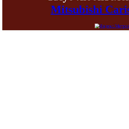
Mitsubishi Car