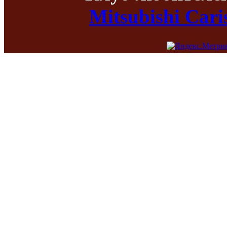
Mitsubishi Car