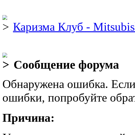
Каризма Клуб - Mitsubis
Сообщение форума
Обнаружена ошибка. Если
ошибки, попробуйте обра
Причина: