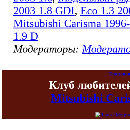
2003 1.8 GDI
,
Eco 1.3 20
Mitsubishi Carisma 1996
1.9 D
Модераторы:
Модерат
Текстовая
Клуб любителе
Mitsubishi Car