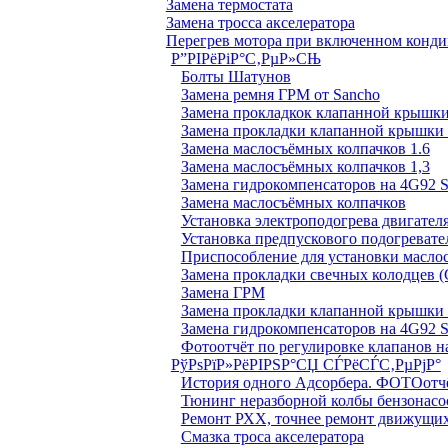
Замена термостата
Замена тросса акселератора
Перегрев мотора при включенном конд
Р”РІРёРіР°С‚РµР»СЊ
Болты Шатунов
Замена ремня ГРМ от Sancho
Замена прокладкок клапанной крышки
Замена прокладки клапанной крышки 
Замена маслосъёмных колпачков 1.6
Замена маслосъёмных колпачков 1,3
Замена гидрокомпенсаторов на 4G92
Замена маслосъёмных колпачков
Установка электроподогрева двигател
Установка предпускового подогревате
Приспособление для установки масло
Замена прокладки свечных колодцев (
Замена ГРМ
Замена прокладки клапанной крышки 
Замена гидрокомпенсаторов на 4G92
Фотоотчёт по регулировке клапанов на
РўРѕРїР»РёРІРЅР°СЏ СЃРёСЃС‚РµРјР°
История одного Адсорбера. ФОТОотч
Тюнинг неразборной колбы бензонасо
Ремонт РХХ, точнее ремонт движущих
Смазка троса акселератора