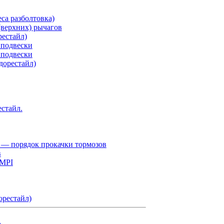
са разболтовка)
верхних) рычагов
рестайл)
 подвески
 подвески
дорестайл)
естайл.
 — порядок прокачки тормозов
в
 MPI
орестайл)