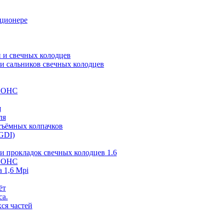
иционере
 и свечных колодцев
и сальников свечных колодцев
 SOHC
я
ля
съёмных колпачков
GDI)
и прокладок свечных колодцев 1.6
 SOHC
 1,6 Mpi
ёт
са.
ся частей