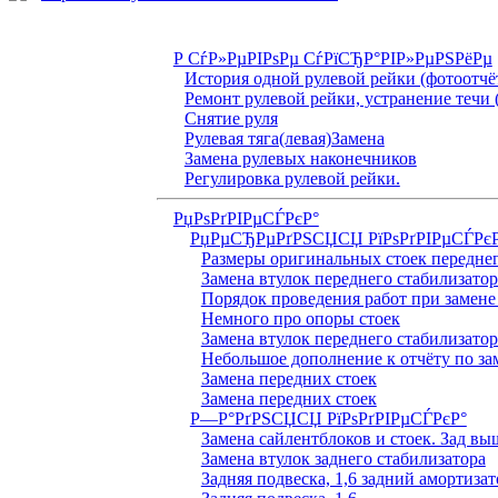
Р СѓР»РµРІРѕРµ СѓРїСЂР°РІР»РµРЅРёРµ
История одной рулевой рейки (фотоотчё
Ремонт рулевой рейки, устранение течи 
Снятие руля
Рулевая тяга(левая)Замена
Замена рулевых наконечников
Регулировка рулевой рейки.
РџРѕРґРІРµСЃРєР°
РџРµСЂРµРґРЅСЏСЏ РїРѕРґРІРµСЃРє
Размеры оригинальных стоек переднег
Замена втулок переднего стабилизатор
Порядок проведения работ при замене
Немного про опоры стоек
Замена втулок переднего стабилизатор
Небольшое дополнение к отчёту по за
Замена передних стоек
Замена передних стоек
Р—Р°РґРЅСЏСЏ РїРѕРґРІРµСЃРєР°
Замена сайлентблоков и стоек. Зад вы
Замена втулок заднего стабилизатора
Задняя подвеска, 1,6 задний амортизат