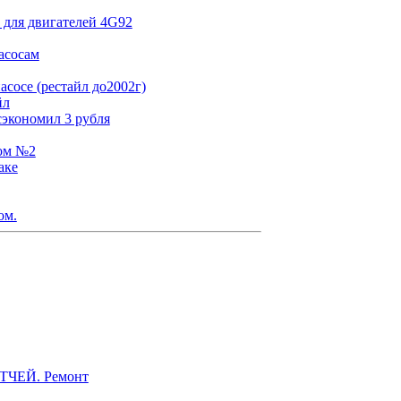
 для двигателей 4G92
асосам
сосе (рестайл до2002г)
йл
сэкономил 3 рубля
том №2
аке
ом.
ЭТЧЕЙ. Ремонт