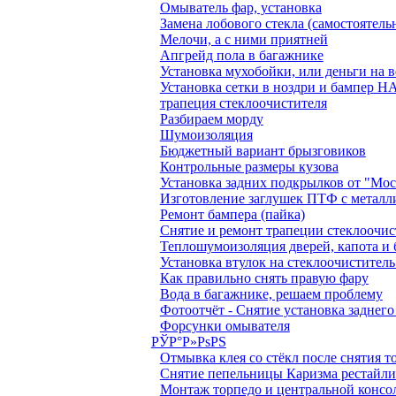
Омыватель фар, установка
Замена лобового стекла (самостоятель
Мелочи, а с ними приятней
Апгрейд пола в багажнике
Установка мухобойки, или деньги на в
Установка сетки в ноздри и бампер
трапеция стеклоочистителя
Разбираем морду
Шумоизоляция
Бюджетный вариант брызговиков
Контрольные размеры кузова
Установка задних подкрылков от "Мо
Изготовление заглушек ПТФ с металл
Ремонт бампера (пайка)
Снятие и ремонт трапеции стеклоочис
Теплошумоизоляция дверей, капота и
Установка втулок на стеклоочиститель
Как правильно снять правую фару
Вода в багажнике, решаем проблему
Фотоотчёт - Снятие установка заднег
Форсунки омывателя
РЎР°Р»РѕРЅ
Отмывка клея со стёкл после снятия 
Снятие пепельницы Каризма рестайл
Монтаж торпедо и центральной консо