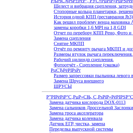
РљРѕСЂРѕР±РєР°, РЎС†РµРїР»РµРЅРё
Шелест и вибрация сцепления, затруд
Стопорные кольца планетарки, решен
История одной КПП (реставрация Jb3
Как решил проблему венца маховика 
замены коробки 1,6 MPI на 1,8 GDI
Отчет по перебору КПП Рено, Фото и 
Замена сцепления
Снятие МКПП
Отчёт по ремонту рычага МКПП и доп
Размеры втулок рычага переключения.
Рабочий цилиндр сцепления.
Фотоотчёт - Сцепление (смазка)
РџСЂРёРІРѕРґ
Размер запрессовки пыльника левого
Замена Шруса внешнего
ШРУСЫ
Р”РІРёРіР°С‚РµР»СЊ, С‚РѕРїР»РёРІРЅР°
Замена датчика кислорода DOX-0113
Замена сальников Дроссельной Заслонк
Замена троса акселератора
Замена датчика коленвала
Датчик ЕГР, чистка, замена
Переделка выпускной системы