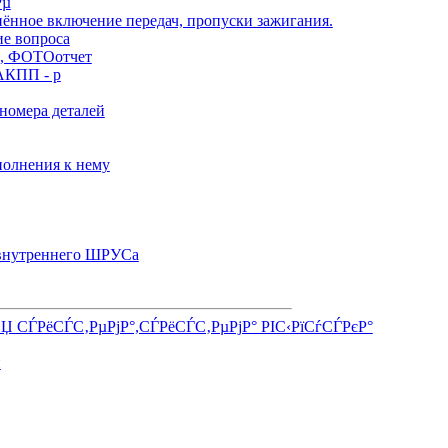
Рµ
нённое включение передач, пропуски зажигания.
ие вопроса
), ФОТОотчет
АКПП - р
номера деталей
олнения к нему
 внутреннего ШРУСа
СЏ СЃРёСЃС‚РµРјР°,СЃРёСЃС‚РµРјР° РІС‹РїСѓСЃРєР°
и