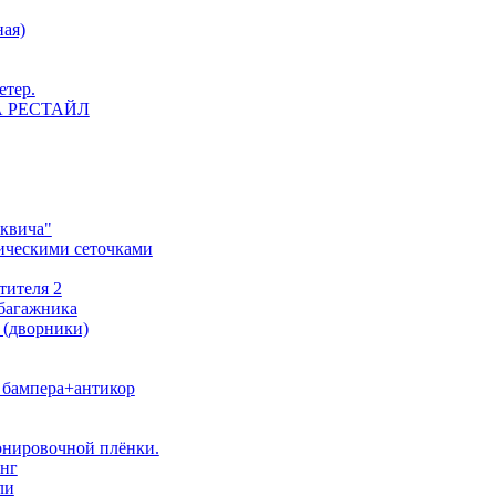
ная)
етер.
 НА РЕСТАЙЛ
сквича"
ическими сеточками
тителя 2
 багажника
 (дворники)
о бампера+антикор
тонировочной плёнки.
инг
ли