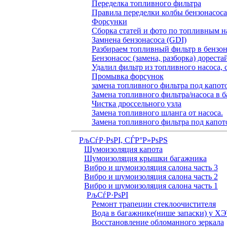
Переделка топливного фильтра
Правила переделки колбы бензонасоса
Форсунки
Сборка статей и фото по топливным н
Замнена бензонасоса (GDI)
Разбираем топливный фильтр в бензона
Бензонасос (замена, разборка) дореста
Удалил фильтр из топливного насоса, 
Промывка форсунок
замена топливного фильтра под капо
Замена топливного фильтра/насоса в б
Чистка дроссельного узла
Замена топливного шланга от насоса.
Замена топливного фильтра под капот
РљСѓР·РѕРІ, СЃР°Р»РѕРЅ
Шумоизоляция капота
Шумоизоляция крышки багажника
Вибро и шумоизоляция салона часть 3
Вибро и шумоизоляция салона часть 2
Вибро и шумоизоляция салона часть 1
РљСѓР·РѕРІ
Ремонт трапеции стеклоочистителя
Вода в багажнике(нише запаски) у Х
Восстановление обломанного зеркала