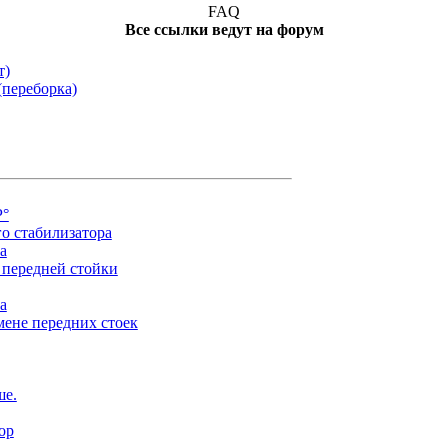
FAQ
Все ссылки ведут на форум
т)
(переборка)
Р°
о стабилизатора
а
 передней стойки
а
мене передних стоек
ше.
ор