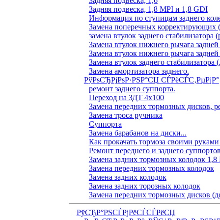
Задняя подвеска, 1,6
Задняя подвеска, 1,8 MPI и 1,8 GDI
Информация по ступицам заднего коле
Замена поперечных корректирующих (
замена втулок заднего стабилизатора (
Замена втулок нижнего рычага задней
Замена втулок нижнего рычага задней
Замена втулок заднего стабилизатора (
Замена амортизатора заднего.
РўРѕСЂРјРѕР·РЅР°СЏ СЃРёСЃС‚РµРјР°
ремонт заднего суппорта.
Переход на ЗДТ 4х100
Замена передних тормозных дисков, р
Замена троса ручника
Суппорта
Замена барабанов на диски...
Как прокачать тормоза своими руками
Ремонт переднего и заднего суппорто
Замена задних тормозных колодок 1,8
Замена передних тормозных колодок
Замена задних колодок
Замена задних торозных колодок
Замена передних тормозных дисков (д
РўСЂР°РЅСЃРјРёСЃСЃРёСЏ