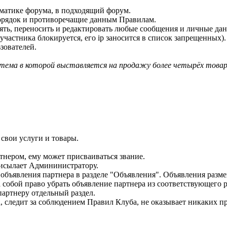
ематике форума, в подходящий форум.
орядок и противоречащие данным Правилам.
алять, переносить и редактировать любые сообщения и личные да
участника блокируется, его ip заносится в список запрещенных).
зователей.
тема в которой выставляется на продажу более четырёх товаров
 свои услуги и товары.
нером, ему может присваиваться звание.
рисылает Админинистратору.
объявления партнера в разделе "Объявления". Объявления разм
собой право убрать объявление партнера из соответствующего р
артнеру отдельный раздел.
, следит за соблюдением Правил Клуба, не оказывает никаких п