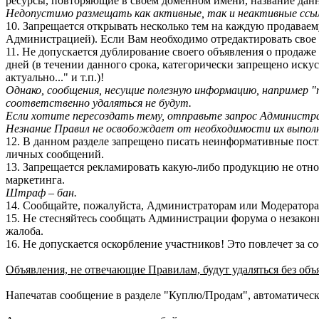
ресурсы, повторяющие в своем доменном имени, название данн
Недопустимо размещать как активные, так и неактивные ссылк
10. Запрещается открывать несколько тем на каждую продавае
Администрацией). Если Вам необходимо отредактировать свое
11. Не допускается дублирование своего объявления о продаже 
дней (в течении данного срока, категорически запрещено искус
актуально..." и т.п.)!
Однако, сообщения, несущие полезную информацию, например "
соответственно удаляться не будут.
Если хотите пересоздать тему, отправьте запрос Администра
Hезнание Правил не освобождает от необходимости их выполн
12. В данном разделе запрещено писать неинформативные посты и
личных сообщений.
13. Запрещается рекламировать какую-либо продукцию не относя
маркетинга.
Штраф – бан.
14. Сообщайте, пожалуйста, Администраторам или Модераторам 
15. Не стесняйтесь сообщать Администрации форума о незаконн
жалоба.
16. Не допускается оскорбление участников! Это повлечет за со
Объявления, не отвечающие Правилам, будут удаляться без об
Напечатав сообщение в разделе "Куплю/Продам", автоматическ