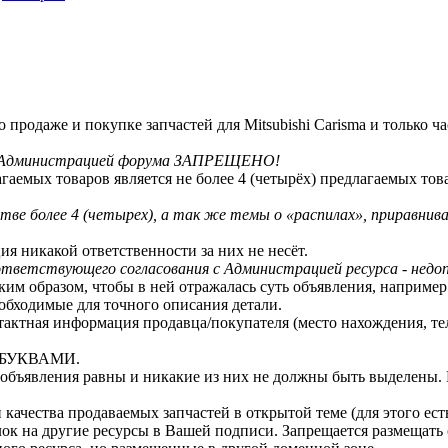
 продаже и покупке запчастей для Mitsubishi Carisma и только ч
е с Администрацией форума ЗАПРЕЩЕНО!
агаемых товаров является не более 4 (четырёх) предлагаемых тов
ве более 4 (четырех), а так же темы о «распилах», приравнива
я никакой ответственности за них не несёт.
ответствующего согласования с Администрацией ресурса - недо
ким образом, чтобы в ней отражалась суть объявления, например
еобходимые для точного описания детали.
тактная информация продавца/покупателя (место нахождения, теле
И БУКВАМИ.
е объявления равны и никакие из них не должны быть выделены
качества продаваемых запчастей в открытой теме (для этого ест
лок на другие ресурсы в Вашей подписи. Запрещается размещать 