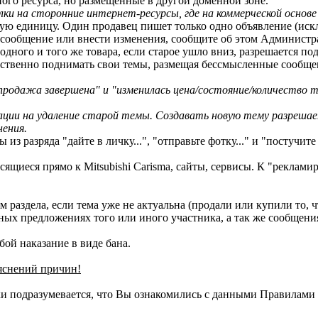
ого ресурса, но размещенные в другой доменной зоне.
и на сторонние интернет-ресурсы, где на коммерческой основе
мую единицу. Один продавец пишет только одно объявление (ис
 сообщение или внести изменения, сообщите об этом Администр
одного и того же товара, если старое ушло вниз, разрешается по
ственно поднимать свои темы, размещая бессмысленные сообщения
продажа завершена" и "изменилась цена/состояние/количество т
ции на удаление старой темы. Создавать новую тему разрешает
ения.
з разряда "дайте в личку...", "отправьте фотку..." и "постучите
щиеся прямо к Mitsubishi Carisma, сайты, сервисы. К "рекламир
раздела, если тема уже не актуальна (продали или купили то, ч
ых предложениях того или иного участника, а так же сообщения
бой наказание в виде бана.
ъяснений причин!
и подразумевается, что Вы ознакомились с данными Правилами 