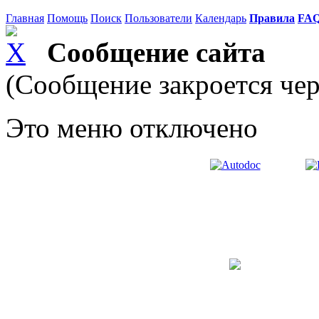
Главная
Помощь
Поиск
Пользователи
Календарь
Правила
FA
Сообщение сайта
(Сообщение закроется чер
Это меню отключено