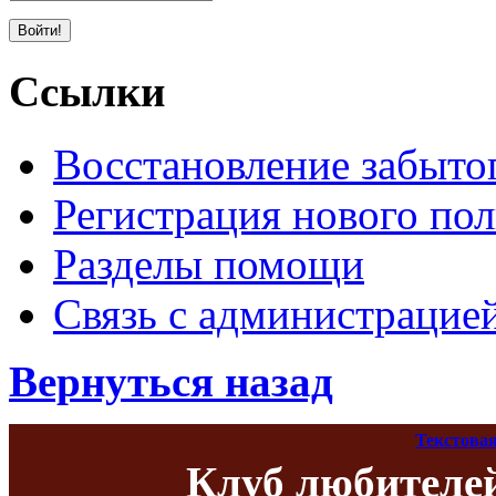
Ссылки
Восстановление забыто
Регистрация нового пол
Разделы помощи
Связь с администрацие
Вернуться назад
Текстовая
Клуб любителе