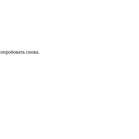
попробовать снова.