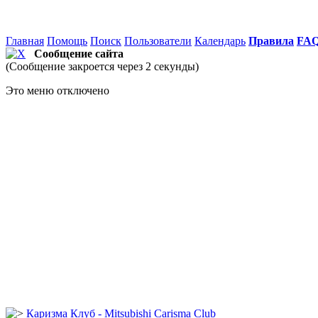
Главная
Помощь
Поиск
Пользователи
Календарь
Правила
FA
Сообщение сайта
(Сообщение закроется через 2 секунды)
Это меню отключено
Каризма Клуб - Mitsubishi Carisma Club