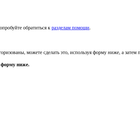
опробуйте обратиться к
разделам помощи
.
торизованы, можете сделать это, используя форму ниже, а затем 
 форму ниже.