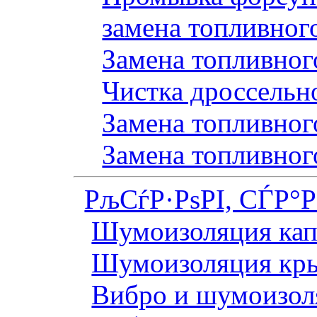
замена топливног
Замена топливного
Чистка дроссельн
Замена топливного
Замена топливног
РљСѓР·РѕРІ, СЃР°
Шумоизоляция кап
Шумоизоляция кр
Вибро и шумоизоля