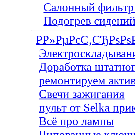
Салонный фильтр 
Подогрев сидений
Р­Р»РµРєС‚СЂРѕРѕ
Электроскладывани
Доработка штатног
ремонтируем актив
Свечи зажигания
пульт от Selka при
Всё про лампы
Чипованные ключи