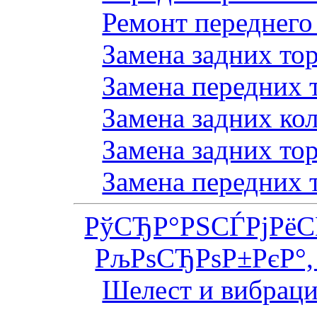
Ремонт переднего
Замена задних то
Замена передних 
Замена задних ко
Замена задних то
Замена передних 
РўСЂР°РЅСЃРјРё
РљРѕСЂРѕР±РєР°,
Шелест и вибраци