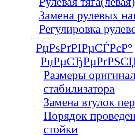
Рулевая тяга(левая
Замена рулевых на
Регулировка рулев
РџРѕРґРІРµСЃРєР°
РџРµСЂРµРґРЅСЏ
Размеры оригинал
стабилизатора
Замена втулок пер
Порядок проведен
стойки