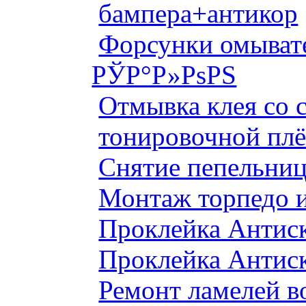
бампера+антикор
Форсунки омыват
РЎР°Р»РѕРЅ
Отмывка клея со с
тонировочной плё
Снятие пепельниц
Монтаж торпедо и
Проклейка Антис
Проклейка Антис
Ремонт ламелей в