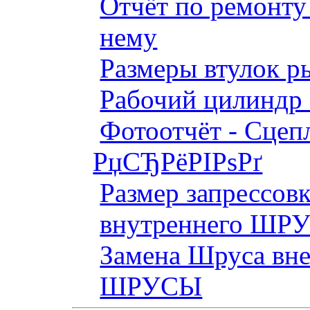
Отчёт по ремонт
нему
Размеры втулок р
Рабочий цилиндр 
Фотоотчёт - Сцепл
РџСЂРёРІРѕРґ
Размер запрессов
внутреннего ШР
Замена Шруса вн
ШРУСЫ