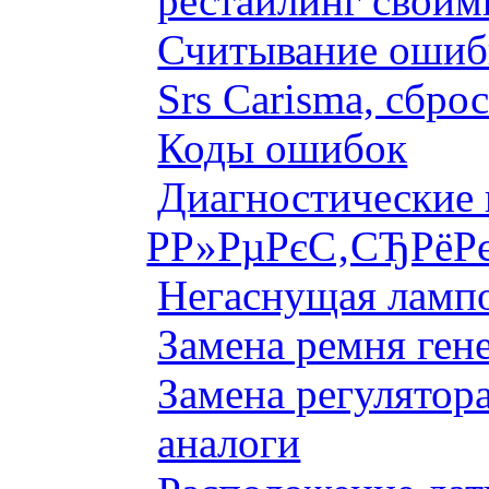
рестайлинг своим
Считывание ошибк
Srs Carisma, сбро
Коды ошибок
Диагностические
Р­Р»РµРєС‚СЂРёР
Негаснущая лампо
Замена ремня ген
Замена регулятора
аналоги