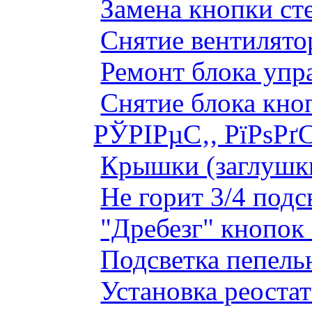
Замена кнопки ст
Снятие вентилято
Ремонт блока упр
Снятие блока кно
РЎРІРµС‚, РїРѕРґ
Крышки (заглушк
Не горит 3/4 под
"Дребезг" кнопок
Подсветка пепель
Установка реоста