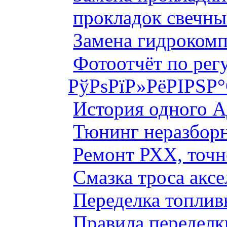
прокладок свечны
Замена гидроком
Фотоотчёт по рег
РўРѕРїР»РёРІРЅР
История одного 
Тюнинг неразборн
Ремонт РХХ, точн
Смазка троса аксе
Переделка топлив
Правила переделк