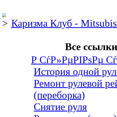
Каризма Клуб - Mitsubis
Все ссылки
Р СѓР»РµРІРѕРµ С
История одной рул
Ремонт рулевой ре
(переборка)
Снятие руля