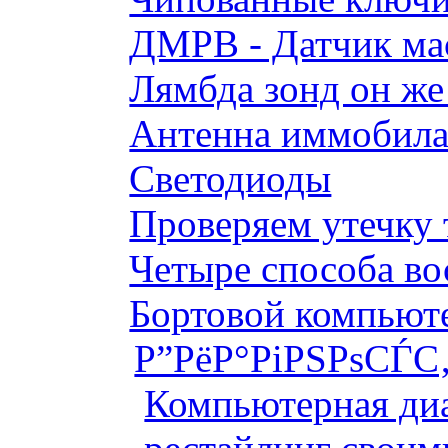
ДМРВ - Датчик мас
Лямбда зонд он же
Антенна иммобилай
Светодиоды
Проверяем утечку 
Четыре способа во
Бортовой компьютер
Р”РёР°РіРЅРѕСЃС‚
Компьютерная диа