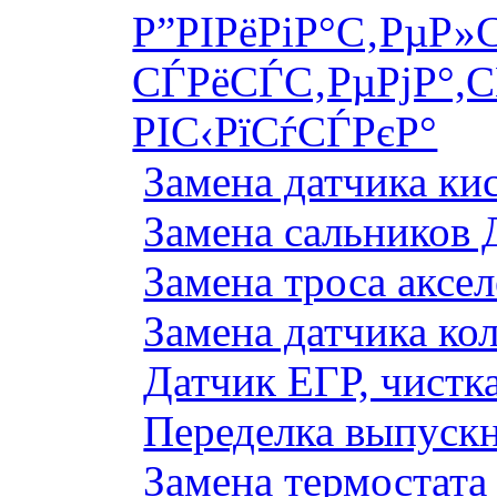
Р”РІРёРіР°С‚РµР»
СЃРёСЃС‚РµРјР°,С
РІС‹РїСѓСЃРєР°
Замена датчика к
Замена сальников 
Замена троса аксе
Замена датчика ко
Датчик ЕГР, чистка
Переделка выпуск
Замена термостата