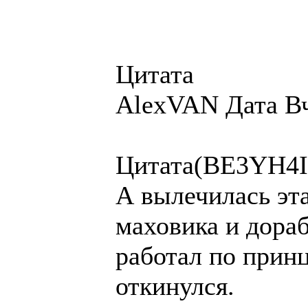
Цитата
AlexVAN Дата Вч
Цитата(BE3YH4IK
А вылечилась эта
маховика и дораб
работал по принц
откинулся.