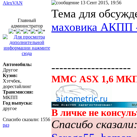
13 Сент 2015, 19:56
AlexVAN
Тема для обсуж
Главный
маховика АКПП -
администратор
--------------------
Автомобиль:
Другое
Кузов:
ММС ASX 1,6 МКП
Хэтчбек,
дорестайлинг
Трансмиссия:
МКПП
Год выпуска:
другое
В личке не консул
Спасибо сказали:
1556
Спасибо сказали
раз