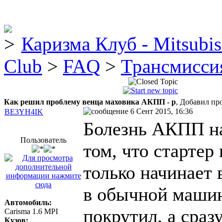
Каризма Клуб - Mitsubis
Club
>
FAQ
>
Трансмисси
Как решил проблему венца маховика АКПП - р
, Добавил пр
6 Сент 2015, 16:36
BE3YH4IK
Болезнь АКПП на
Пользователь
том, что стартер 
только начинает 
в обычной машин
Автомобиль:
покрутил, а сра
Carisma 1.6 MPI
Кузов: