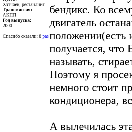
Хэтчбек, рестайлинг
бендикс. Ко всем
Трансмиссия:
АКПП
двигатель остана
Год выпуска:
2000
положении(есть 
Спасибо сказали:
8
раз
получается, что 
называть, стирае
Поэтому я просек
немного стоит пр
кондиционера, вс
А вылечилась эта