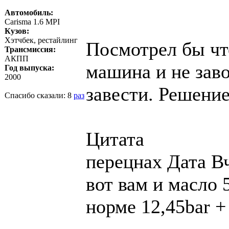
Автомобиль:
Carisma 1.6 MPI
Кузов:
Хэтчбек, рестайлинг
Посмотрел бы чт
Трансмиссия:
АКПП
машина и не заво
Год выпуска:
2000
завести. Решени
Спасибо сказали:
8
раз
Цитата
перецнах Дата Вч
вот вам и масло 
норме 12,45bar +