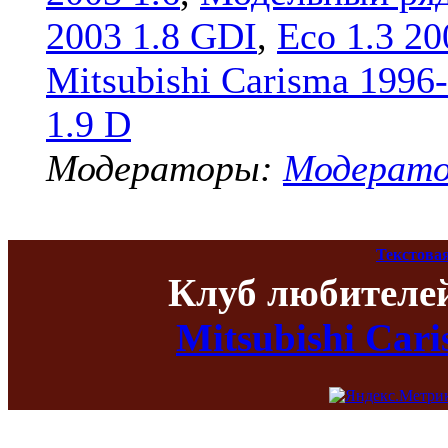
2003 1.8 GDI
,
Eco 1.3 20
Mitsubishi Carisma 1996
1.9 D
Модераторы:
Модерат
Текстова
Клуб любителе
Mitsubishi Car