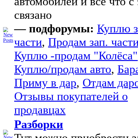
автомобилей и все что с
связано
— подфорумы:
Куплю з
части
,
Продам зап. части
Куплю -продам "Колёса"
Куплю/продам авто
,
Бар
Приму в дар
,
Отдам дар
Отзывы покупателей о
продавцах
Разборки
Тут можно приобрести з