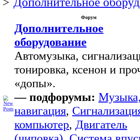
Дополнительное оборуд
Форум
Дополнительное
оборудование
Автомузыка, сигнализац
тонировка, ксенон и про
«допы».
— подфорумы:
Музыка
навигация
,
Сигнализаци
компьютер
,
Двигатель
(чиповка)
,
Система впус