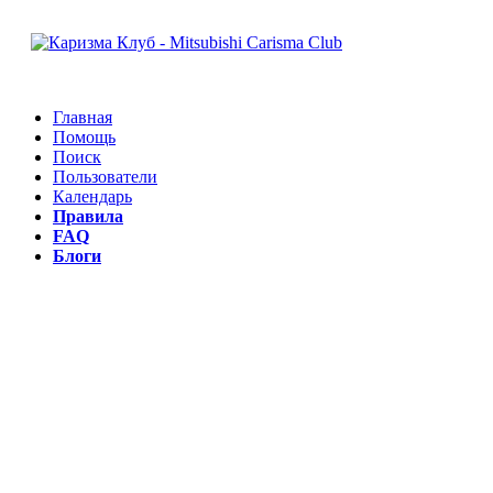
Главная
Помощь
Поиск
Пользователи
Календарь
Правила
FAQ
Блоги