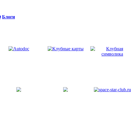
Q
Блоги