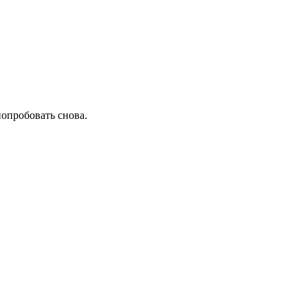
попробовать снова.