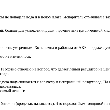
бы не попадала вода и в целом влага. Испаритель отмачивал в т
ай, больше для успокоения души, промыл изнутри лимонной кисл
л очень умеренным. Хоть помпа и работала от АКБ, но даже с уч
го не изменилось:
И охотно отвечаю на вопрос, что делает левый регулятор на цен
атора:
оздуха подмешивается к горячему в центральный воздуховод. На 
закрывалась.
(самый левый):
 битолон (вроде так называется). Это поролон 5мм толщиной на к