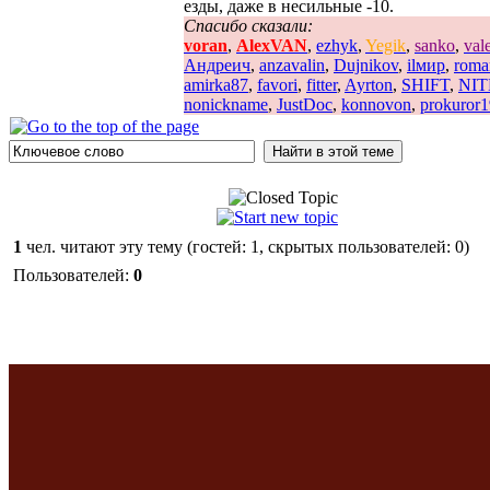
езды, даже в несильные -10.
Спасибо сказали:
voran
,
AlexVAN
,
ezhyk
,
Yegik
,
sanko
,
val
Андреич
,
anzavalin
,
Dujnikov
,
ilмир
,
roma
amirka87
,
favori
,
fitter
,
Ayrton
,
SHIFT
,
NIT
nonickname
,
JustDoc
,
konnovon
,
prokuror
1
чел. читают эту тему (гостей: 1, скрытых пользователей: 0)
Пользователей:
0