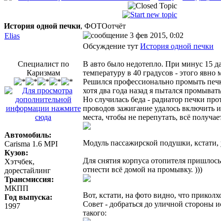
История одной печки
, ФОТОотчёт
3 фев 2015, 0:02
Elias
Обсуждение тут
История одной печки
Специалист по
В авто было недотепло. При минус 15 да
Каризмам
температуру в 40 градусов - этого явно 
Решился профессионально промыть печку
хотя два года назад я пытался промывать
Но случилась беда - радиатор печки про
проводов зажигание удалось включить и я
места, чтобы не перепутать, всё получае
Автомобиль:
Модуль пассажирской подушки, кстати, 
Carisma 1.6 MPI
Кузов:
Для снятия корпуса отопителя пришлось 
Хэтчбек,
отнести всё домой на промывку. )))
дорестайлинг
Трансмиссия:
МКПП
Вот, кстати, на фото видно, что прикол
Год выпуска:
Совет - добраться до уличной стороны и
1997
такого: