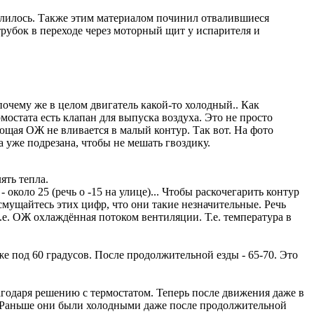
алилось. Также этим материалом починил отвалившиеся
трубок в переходе через моторный щит у испарителя и
почему же в целом двигатель какой-то холодный.. Как
рмостата есть клапан для выпуска воздуха. Это не просто
щая ОЖ не вливается в малый контур. Так вот. На фото
а уже подрезана, чтобы не мешать гвоздику.
ять тепла.
около 25 (речь о -15 на улице)... Чтобы раскочегарить контур
 смущайтесь этих цифр, что они такие незначительные. Речь
т.е. ОЖ охлаждённая потоком вентиляции. Т.е. температура в
же под 60 градусов. После продолжительной езды - 65-70. Это
годаря решению с термостатом. Теперь после движения даже в
ие. Раньше они были холодными даже после продолжительной