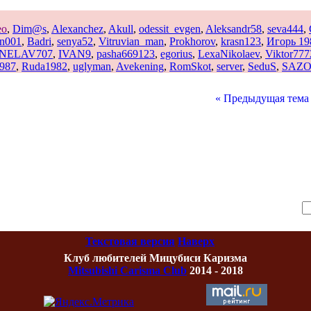
eo
,
Dim@s
,
Alexanchez
,
Akull
,
odessit_evgen
,
Aleksandr58
,
seva444
,
n001
,
Badri
,
senya52
,
Vitruvian_man
,
Prokhorov
,
krasn123
,
Игорь 19
NELAV707
,
IVAN9
,
pasha669123
,
egorius
,
LexaNikolaev
,
Viktor77
1987
,
Ruda1982
,
uglyman
,
Avekening
,
RomSkot
,
server
,
SeduS
,
SAZO
« Предыдущая тема
Текстовая версия
Наверх
Клуб любителей Мицубиси Каризма
Mitsubishi Carisma Club
2014 - 2018