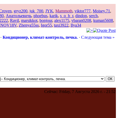
Croven
,
gryz200
,
juk_700
,
JYK
,
Mammoth
,
viktor777
,
Moisey.71
,
80
,
Анатольевичь
,
phoebus
,
karik
,
s_o_b_r
,
dindon
,
serch
,
72222
,
Ravil
,
marsikkot
,
bonjour
,
alex1175
,
vbaran0208
,
kuman5608
,
NOV18V
,
Zhenya55ss
,
Igor55
,
taxi3922
,
Ilya34
·
Кондиционер, климат-контроль, печка.
·
Следующая тема »
Сейчас: Friday, 7 Августа 2026 г. - 21:52