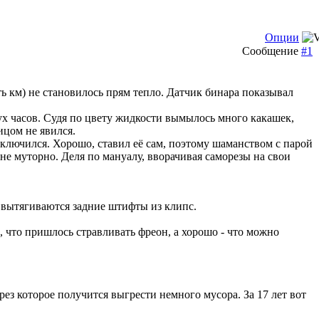
Опции
Сообщение
#1
ть км) не становилось прям тепло. Датчик бинара показывал
ух часов. Судя по цвету жидкости вымылось много какашек,
ицом не явился.
отключился. Хорошо, ставил её сам, поэтому шаманством с парой
о не муторно. Деля по мануалу, вворачивая саморезы на свои
о вытягиваются задние штифты из клипс.
, что пришлось стравливать фреон, а хорошо - что можно
рез которое получится выгрести немного мусора. За 17 лет вот