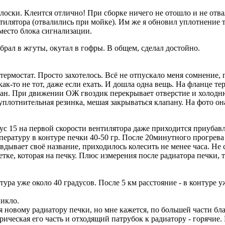
оски. Клеится отлично! При сборке ничего не отошло и не отв
нтилятора (отвалились при мойке). Им же я обновил уплотнение 
место блока сигнализации.
брал в жгуты, окутал в гофры. В общем, сделал достойно.
ермостат. Просто захотелось. Всё не отпускало меня сомнение, 
ак-то не тот, даже если ехать. И дошла одна вещь. На фланце те
пан. При движении ОЖ гвоздик перекрывает отверстие и холодню
уплотнительная резинка, мешая закрываться клапану. На фото он
ус 15 на первой скорости вентилятора даже приходится приубавл
ратуру в контуре печки 40-50 гр. После 20минутного прогрева - 
равдывает своё название, приходилось колесить не менее часа. Не
ветке, которая на печку. Плюс измерения после радиатора печки, 
тура уже около 40 градусов. После 5 км расстояние - в контуре у
никло.
новому радиатору печки, но мне кажется, по большей части бла
ферическая его часть и отходящий патрубок к радиатору - горяч