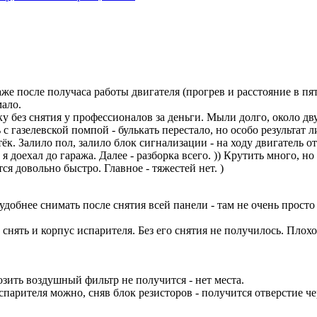
же после получаса работы двигателя (прогрев и расстояние в пя
мало.
 без снятия у профессионалов за деньги. Мыли долго, около дв
 с газелевской помпой - булькать перестало, но особо результат л
тёк. Залило пол, залило блок сигнализации - на ходу двигатель 
 доехал до гаража. Далее - разборка всего. )) Крутить много, н
тся довольно быстро. Главное - тяжестей нет. )
удобнее снимать после снятия всей панели - там не очень прост
снять и корпус испарителя. Без его снятия не получилось. Плохо
хозить воздушный фильтр не получится - нет места.
спарителя можно, сняв блок резисторов - получится отверстие че