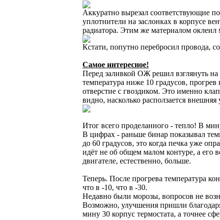
Аккуратно вырезал соответствующие пол
уплотнители на заслонках в корпусе ве
радиатора. Этим же материалом оклеил 
Кстати, попутно перебросил провода, со
Самое интересное!
Перед заливкой ОЖ решил взглянуть на т
температура ниже 10 градусов, прогрев к
отверстие с гвоздиком. Это именно кла
видно, насколько расползается внешняя 
Итог всего проделанного - тепло! В мин
В цифрах - раньше бинар показывал темпе
до 60 градусов, это когда печка уже оп
идёт не об общем малом контуре, а его 
двигателе, естественно, больше.
Теперь. После прогрева температура кон
что в -10, что в -30.
Недавно были морозы, вопросов не воз
Возможно, улучшения пришли благодаря 
мину 30 корпус термостата, а точнее с