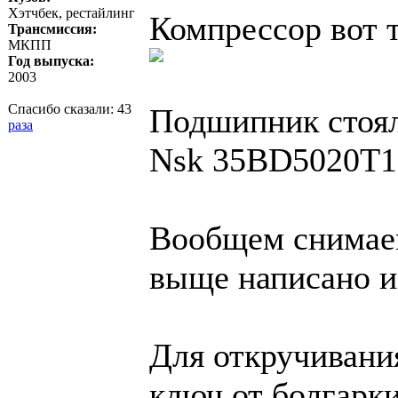
Хэтчбек, рестайлинг
Компрессор вот т
Трансмиссия:
МКПП
Год выпуска:
2003
Спасибо сказали:
43
Подшипник стоя
раза
Nsk 35BD5020T
Вообщем снимаем
выще написано и
Для откручивани
ключ от болгарк