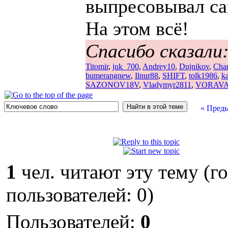
выпресовывал с
На этом всё!
Спасибо сказали
Titomir
,
juk_700
,
Andrey10
,
Dujnikov
,
Cha
bumerangnew
,
Ilnur88
,
SHIFT
,
tolk1986
,
ka
SAZONOV18V
,
Vladymyr2811
,
VORAVA
« Пред
1
чел. читают эту тему (г
пользователей: 0)
Пользователей:
0