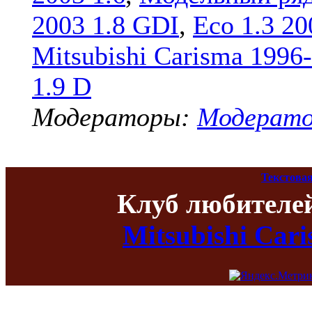
2003 1.8 GDI
,
Eco 1.3 20
Mitsubishi Carisma 1996
1.9 D
Модераторы:
Модерат
Текстовая
Клуб любителе
Mitsubishi Car