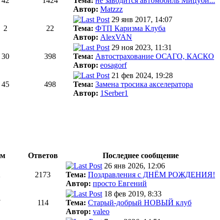
42
1424
Тема:
не заводится автомобиль Мицуби...
Автор:
Matzzz
29 янв 2017, 14:07
2
22
Тема:
ФТП Каризма Клуба
Автор:
AlexVAN
29 ноя 2023, 11:31
30
398
Тема:
Автострахование ОСАГО, КАСКО
Автор:
eosagorf
21 фев 2024, 19:28
45
498
Тема:
Замена тросика акселератора
Автор:
1Serber1
ем
Ответов
Последнее сообщение
26 янв 2026, 12:06
2
2173
Тема:
Поздравления с ДНЁМ РОЖДЕНИЯ!
Автор:
просто Евгений
18 фев 2019, 8:33
7
114
Тема:
Старый-добрый НОВЫЙ клуб
Автор:
valeo