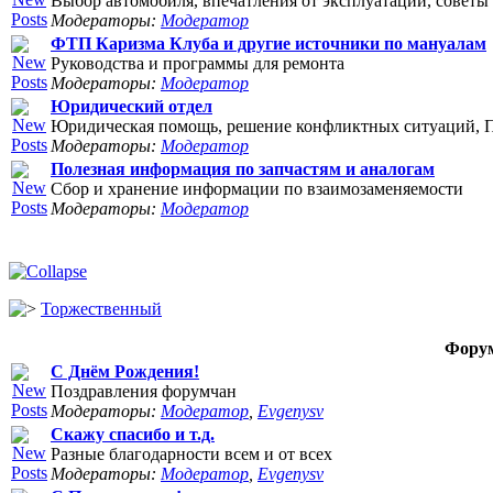
Выбор автомобиля, впечатления от эксплуатации, советы 
Модераторы:
Модератор
ФТП Каризма Клуба и другие источники по мануалам
Руководства и программы для ремонта
Модераторы:
Модератор
Юридический отдел
Юридическая помощь, решение конфликтных ситуаций, П
Модераторы:
Модератор
Полезная информация по запчастям и аналогам
Сбор и хранение информации по взаимозаменяемости
Модераторы:
Модератор
Торжественный
Фору
С Днём Рождения!
Поздравления форумчан
Модераторы:
Модератор
,
Evgenysv
Скажу спасибо и т.д.
Разные благодарности всем и от всех
Модераторы:
Модератор
,
Evgenysv