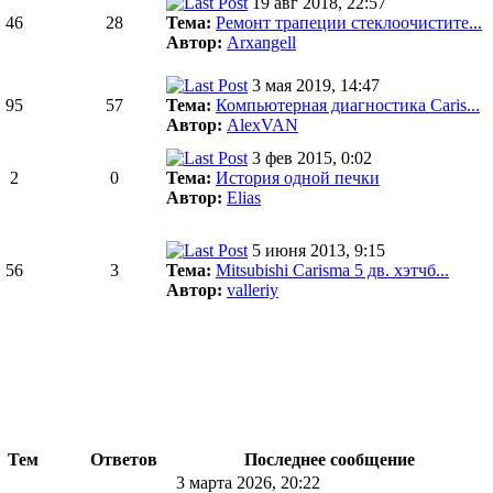
19 авг 2018, 22:57
46
28
Тема:
Ремонт трапеции стеклоочистите...
Автор:
Arxangell
3 мая 2019, 14:47
95
57
Тема:
Компьютерная диагностика Caris...
Автор:
AlexVAN
3 фев 2015, 0:02
2
0
Тема:
История одной печки
Автор:
Elias
5 июня 2013, 9:15
56
3
Тема:
Mitsubishi Carisma 5 дв. хэтчб...
Автор:
valleriy
Тем
Ответов
Последнее сообщение
3 марта 2026, 20:22