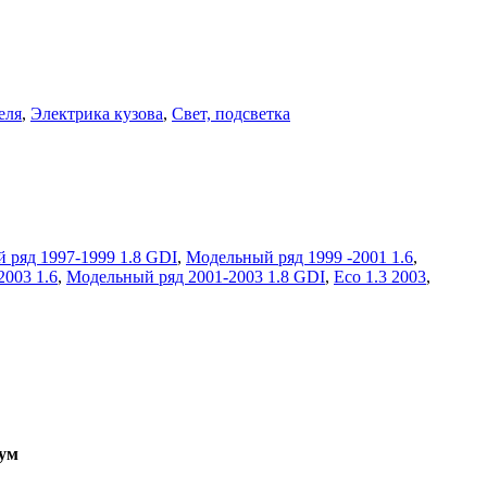
еля
,
Электрика кузова
,
Свет, подсветка
 ряд 1997-1999 1.8 GDI
,
Модельный ряд 1999 -2001 1.6
,
003 1.6
,
Модельный ряд 2001-2003 1.8 GDI
,
Eco 1.3 2003
,
ум