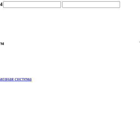
54
ум
мозная система