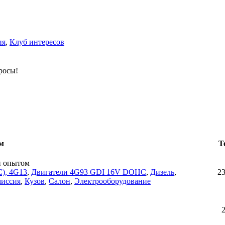
ия
,
Клуб интересов
росы!
м
Т
н опытом
), 4G13
,
Двигатели 4G93 GDI 16V DOHC
,
Дизель
,
2
миссия
,
Кузов
,
Салон
,
Электрооборудование