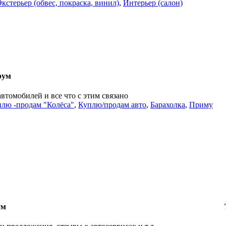
Экстерьер (обвес, покраска, винил)
,
Интерьер (салон)
рум
автомобилей и все что с этим связано
лю -продам "Колёса"
,
Куплю/продам авто
,
Барахолка
,
Приму
ум