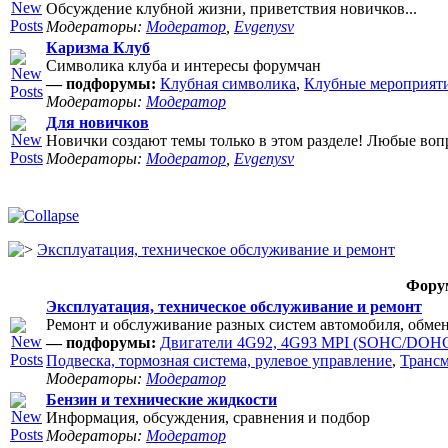
Обсуждение клубной жизни, приветствия новичков...
Модераторы:
Модератор
,
Evgenysv
Каризма Клуб
Символика клуба и интересы форумчан
— подфорумы:
Клубная символика
,
Клубные мероприят
Модераторы:
Модератор
Для новичков
Новички создают темы только в этом разделе! Любые воп
Модераторы:
Модератор
,
Evgenysv
Эксплуатация, техническое обслуживание и ремонт
Фору
Эксплуатация, техническое обслуживание и ремонт
Ремонт и обслуживание разных систем автомобиля, обме
— подфорумы:
Двигатели 4G92, 4G93 MPI (SOHC/DOHC
Подвеска, тормозная система, рулевое управление
,
Транс
Модераторы:
Модератор
Бензин и технические жидкости
Информация, обсуждения, сравнения и подбор
Модераторы:
Модератор