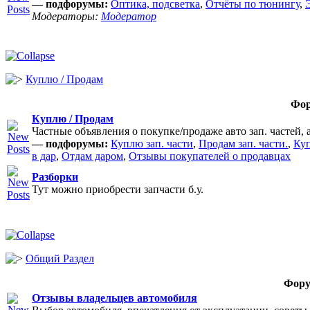
— подфорумы:
Оптика, подсветка
,
Отчёты по тюнингу
,
Модераторы:
Модератор
Куплю / Продам
Фо
Куплю / Продам
Частные объявления о покупке/продаже авто зап. частей, 
— подфорумы:
Куплю зап. части
,
Продам зап. части.
,
Куп
в дар
,
Отдам даром
,
Отзывы покупателей о продавцах
Разборки
Тут можно приобрести запчасти б.у.
Общий Раздел
Фор
Отзывы владельцев автомобиля