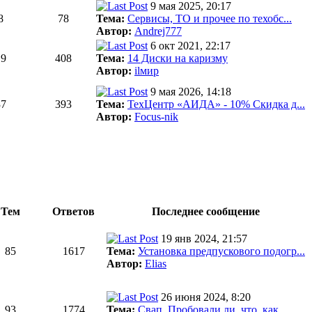
9 мая 2025, 20:17
8
78
Тема:
Сервисы, ТО и прочее по техобс...
Автор:
Andrej777
6 окт 2021, 22:17
19
408
Тема:
14 Диски на каризму
Автор:
ilмир
9 мая 2026, 14:18
37
393
Тема:
ТехЦентр «АИДА» - 10% Скидка д...
Автор:
Focus-nik
Тем
Ответов
Последнее сообщение
19 янв 2024, 21:57
85
1617
Тема:
Установка предпускового подогр...
Автор:
Elias
26 июня 2024, 8:20
93
1774
Тема:
Свап. Пробовали ли, что, как, ...