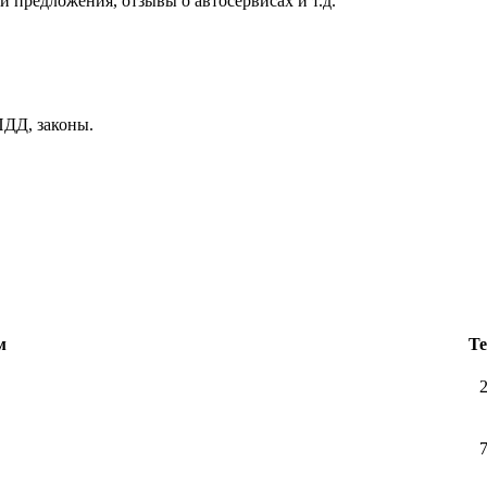
и предложения, отзывы о автосервисах и т.д.
ДД, законы.
м
Т