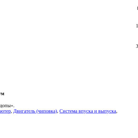
ум
«допы».
ьютер
,
Двигатель (чиповка)
,
Система впуска и выпуска
,