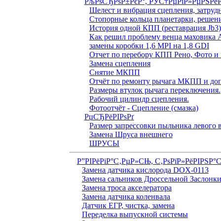
РљРѕСЂРѕР±РєР°, РЎС†РµРїР»РµРЅРё
Шелест и вибрация сцепления, затруд
Стопорные кольца планетарки, решен
История одной КПП (реставрация Jb3
Как решил проблему венца маховика 
замены коробки 1,6 MPI на 1,8 GDI
Отчет по перебору КПП Рено, Фото и 
Замена сцепления
Снятие МКПП
Отчёт по ремонту рычага МКПП и доп
Размеры втулок рычага переключения.
Рабочий цилиндр сцепления.
Фотоотчёт - Сцепление (смазка)
РџСЂРёРІРѕРґ
Размер запрессовки пыльника левого
Замена Шруса внешнего
ШРУСЫ
Р”РІРёРіР°С‚РµР»СЊ, С‚РѕРїР»РёРІРЅР°
Замена датчика кислорода DOX-0113
Замена сальников Дроссельной Заслонк
Замена троса акселератора
Замена датчика коленвала
Датчик ЕГР, чистка, замена
Переделка выпускной системы