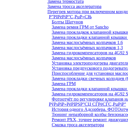
Замена термостата
Замена тросса акселератора
Перегрев мотора при включенном конд
Р”РІРёРіР°С‚РµР»СЊ
Болты Шатунов
Замена ремня ГРМ от Sancho
Замена прокладкок клапанной крышки
Замена прокладки клапанной крышки 
Замена маслосъёмных колпачков 1.6
Замена маслосъёмных колпачков 1,3
Замена гидрокомпенсаторов на 4G92
Замена маслосъёмных колпачков
Установка электроподогрева двигател
Установка предпускового подогревате
Приспособление для установки масло
Замена прокладки свечных колодцев (
Замена ГРМ
Замена прокладки клапанной крышки 
Замена гидрокомпенсаторов на 4G92
Фотоотчёт по регулировке клапанов на
РўРѕРїР»РёРІРЅР°СЏ СЃРёСЃС‚РµРјР°
История одного Адсорбера. ФОТОотч
Тюнинг неразборной колбы бензонасо
Ремонт РХХ, точнее ремонт движущих
Смазка троса акселератора