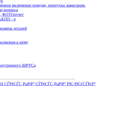
Рµ
нённое включение передач, пропуски зажигания.
ие вопроса
), ФОТОотчет
АКПП - р
номера деталей
олнения к нему
 внутреннего ШРУСа
СЏ СЃРёСЃС‚РµРјР°,СЃРёСЃС‚РµРјР° РІС‹РїСѓСЃРєР°
и