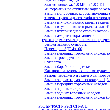
Задняя подвеска, 1,6
Задняя подвеска, 1,8 MPI и 1,8 GDI
Информация по ступицам заднего коле
Замена поперечных корректирующих (
замена втулок заднего стабилизатора (
Замена втулок нижнего рычага задней
Замена втулок нижнего рычага задней
Замена втулок заднего стабилизатора (
Замена амортизатора заднего.
РўРѕСЂРјРѕР·РЅР°СЏ СЃРёСЃС‚РµРјР°
ремонт заднего суппорта.
Переход на ЗДТ 4х100
Замена передних тормозных дисков, р
Замена троса ручника
Суппорта
Замена барабанов на диски...
Как прокачать тормоза своими руками
Ремонт переднего и заднего суппорто
Замена задних тормозных колодок 1,8
Замена передних тормозных колодок
Замена задних колодок
Замена задних торозных колодок
Замена передних тормозных дисков (д
РўСЂР°РЅСЃРјРёСЃСЃРёСЏ