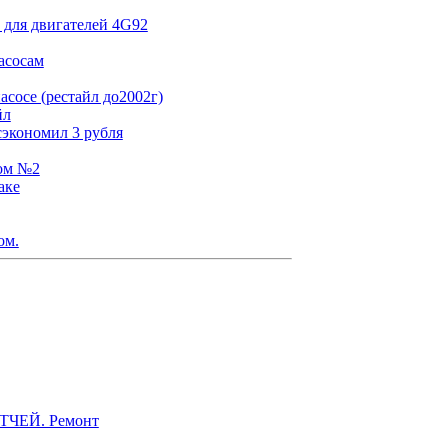
 для двигателей 4G92
асосам
сосе (рестайл до2002г)
йл
сэкономил 3 рубля
том №2
аке
ом.
ЭТЧЕЙ. Ремонт