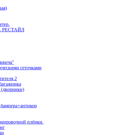
ная)
етер.
 НА РЕСТАЙЛ
сквича"
ическими сеточками
тителя 2
 багажника
 (дворники)
о бампера+антикор
тонировочной плёнки.
инг
ли