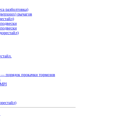
са разболтовка)
верхних) рычагов
рестайл)
 подвески
 подвески
дорестайл)
естайл.
 — порядок прокачки тормозов
в
 MPI
орестайл)