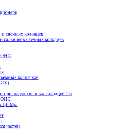
иционере
 и свечных колодцев
и сальников свечных колодцев
 SOHC
я
ля
съёмных колпачков
GDI)
и прокладок свечных колодцев 1.6
 SOHC
 1,6 Mpi
ёт
са.
ся частей