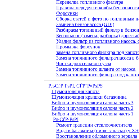
Переделка топливного фильтра
Правила переделки колбы бензонасоса
Форсунки
Сборка статей и фото по топливным н
Замнена бензонасоса (GDI)
Разбираем топливный фильтр в бензона
Бензонасос (замена, разборка) дореста
Удалил фильтр из топливного насоса, 
Промывка форсунок
замена топливного фильтра под капо
Замена топливного фильтра/насоса в б
Чистка дроссельного узла
Замена топливного шланга от насоса.
Замена топливного фильтра под капот
РљСѓР·РѕРІ, СЃР°Р»РѕРЅ
Шумоизоляция капота
Шумоизоляция крышки багажника
Вибро и шумоизоляция салона часть 3
Вибро и шумоизоляция салона часть 2
Вибро и шумоизоляция салона часть 1
РљСѓР·РѕРІ
Ремонт трапеции стеклоочистителя
Вода в багажнике(нише запаски) у Х
Восстановление обломанного зеркала