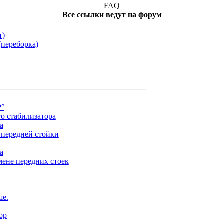
FAQ
Все ссылки ведут на форум
т)
(переборка)
Р°
о стабилизатора
а
 передней стойки
а
мене передних стоек
ше.
ор