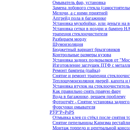
Омыватель фар, установка
Замена лобового стекла (самостоятель
Мелочи, а с ними приятней
Апгрейд пола в багажнике
Установка мухобойки, или деньги на в
Установка сетки в ноздри и бампер
трапеция стеклоочистителя
Разбираем морду
Шумоизоляция
Бюджетный вариант брызговиков
Контрольные размеры кузова
Установка задних подкрылков от "Мо
Изготовление заглушек ПТФ с металл
Ремонт бампера (пайка)
Снятие и ремонт трапеции стеклоочис
Теплошумоизоляция дверей, капота и
Установка втулок на стеклоочиститель
Как правильно снять правую фару
Вода в багажнике, решаем проблему
Фотоотчёт - Снятие установка заднег
Форсунки омывателя
РЎР°Р»РѕРЅ
Отмывка клея со стёкл после снятия 
Снятие пепельницы Каризма рестайл
Монтаж торпедо и центральной консо