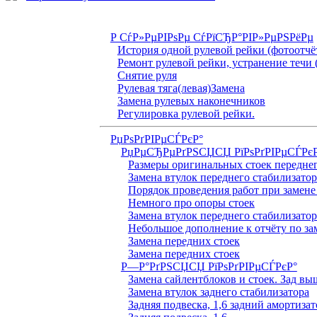
Р СѓР»РµРІРѕРµ СѓРїСЂР°РІР»РµРЅРёРµ
История одной рулевой рейки (фотоотчё
Ремонт рулевой рейки, устранение течи 
Снятие руля
Рулевая тяга(левая)Замена
Замена рулевых наконечников
Регулировка рулевой рейки.
РџРѕРґРІРµСЃРєР°
РџРµСЂРµРґРЅСЏСЏ РїРѕРґРІРµСЃРє
Размеры оригинальных стоек переднег
Замена втулок переднего стабилизатор
Порядок проведения работ при замене
Немного про опоры стоек
Замена втулок переднего стабилизатор
Небольшое дополнение к отчёту по за
Замена передних стоек
Замена передних стоек
Р—Р°РґРЅСЏСЏ РїРѕРґРІРµСЃРєР°
Замена сайлентблоков и стоек. Зад вы
Замена втулок заднего стабилизатора
Задняя подвеска, 1,6 задний амортизат