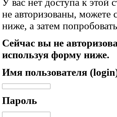
У вас нет доступа к этой
не авторизованы, можете 
ниже, а затем попробовать
Сейчас вы не авторизова
используя форму ниже.
Имя пользователя (login
Пароль