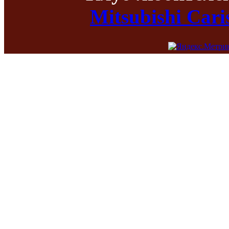
Mitsubishi Car