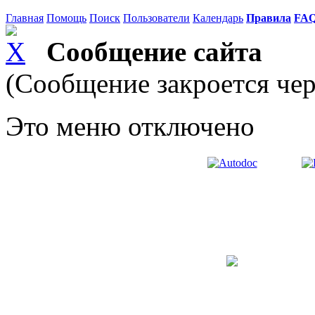
Главная
Помощь
Поиск
Пользователи
Календарь
Правила
FA
Сообщение сайта
(Сообщение закроется чер
Это меню отключено