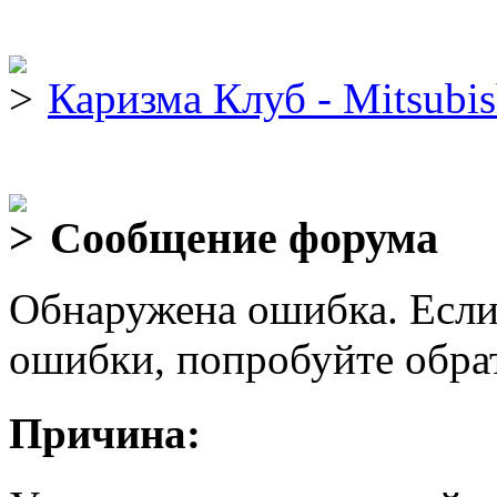
Каризма Клуб - Mitsubis
Сообщение форума
Обнаружена ошибка. Если
ошибки, попробуйте обра
Причина: