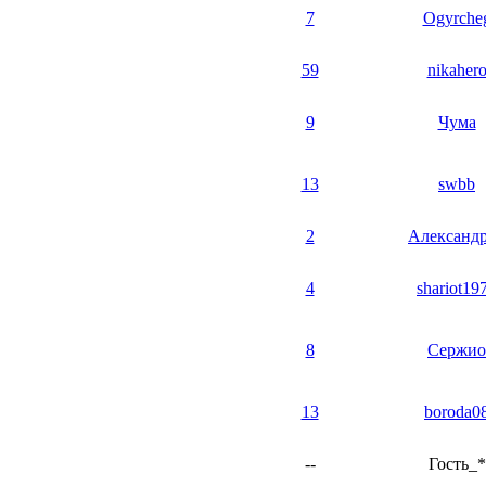
7
Ogyrche
59
nikaher
9
Чума
13
swbb
2
Александ
4
shariot19
8
Сержио
13
boroda0
--
Гость_*