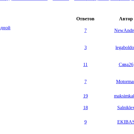
Ответов
Автор
одной
7
NewAndr
3
legabold
11
Сява26
7
Motorma
19
maksimka
18
Salnikle
9
EKIBA