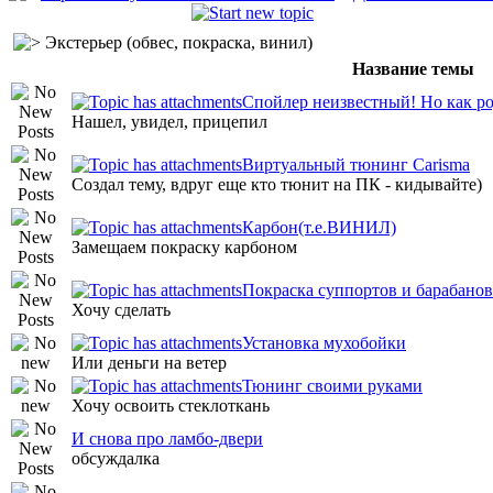
Экстерьер (обвес, покраска, винил)
Название темы
Спойлер неизвестный! Но как р
Нашел, увидел, прицепил
Виртуальный тюнинг Carisma
Создал тему, вдруг еще кто тюнит на ПК - кидывайте)
Карбон(т.е.ВИНИЛ)
Замещаем покраску карбоном
Покраска суппортов и барабанов
Хочу сделать
Установка мухобойки
Или деньги на ветер
Тюнинг своими руками
Хочу освоить стеклоткань
И снова про ламбо-двери
обсуждалка