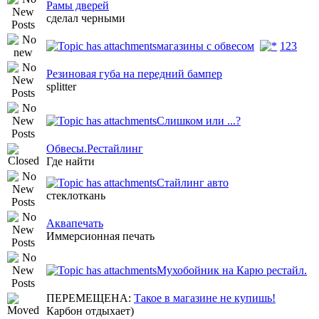
Рамы дверей
сделал черными
магазины с обвесом
1
2
3
Резиновая губа на передний бампер
splitter
Слишком или ...?
Обвесы.Рестайлинг
Где найти
Стайлинг авто
стеклоткань
Аквапечать
Иммерсионная печать
Мухобойник на Карю рестайл.
ПЕРЕМЕЩЕНА:
Такое в магазине не купишь!
Карбон отдыхает)