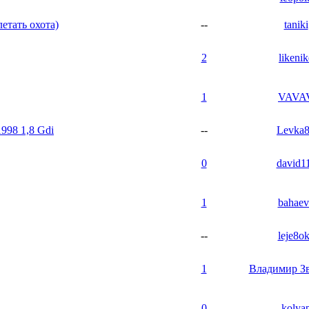
етать охота)
--
taniki
2
likenik
1
VAVA
998 1,8 Gdi
--
Levka
0
david1
1
bahaev
--
leje8o
1
Владимир З
0
kolya