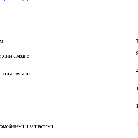
м
с этим связано.
с этим связано
втомобилеми и запчастями