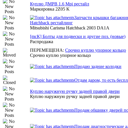
Куплю ДМРВ 1.6 Mpi рестайл
Маркировка 2Z05 K
Запчасти крышки багажник
Hatchback рестайлинг
Mitsubishi Carisma Hatchback 2003 DA1A
[mcК] Болты для подвески и другие поз. (новые)
Распродажа
ПЕРЕМЕЩЕНА:
Срочно куплю упорное кольцо
Срочно куплю упорное кольцо
Продаю задние колодки
Отдам даром, то есть бесп
Куплю наружную ручку задней правой двери
Куплю наружную ручку задней правой двери
Продам обшивку дверей п
Продам диагностические а