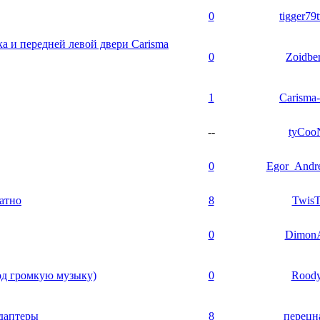
0
tigger79t
а и передней левой двери Carisma
0
Zoidbe
1
Carisma-
--
tyCoo
0
Egor_Andre
латно
8
Twis
0
Dimon
од громкую музыку)
0
Rood
даптеры
8
перецн