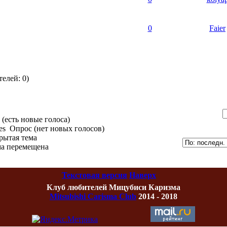
0
Faier
елей: 0)
(есть новые голоса)
Опрос (нет новых голосов)
рытая тема
а перемещена
Текстовая версия
Наверх
Клуб любителей Мицубиси Каризма
Mitsubishi Carisma Club
2014 - 2018