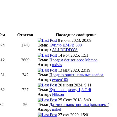
Тем
Ответов
Последнее сообщение
8 июля 2023, 20:09
974
1740
Тема:
Куплю ДМРВ 500
Автор:
ALLREDDYS
14 ноя 2025, 1:51
412
2609
Тема:
Продам бензонасос Metaco
Автор:
oxivis
13 мая 2023, 23:19
131
342
Тема:
Продаю оригинальные колёса.
Автор:
evgen105
20 июня 2024, 9:11
162
727
Тема:
Куплю каризму 1,8 Gdi
Автор:
Nikson
25 Сент 2018, 5:49
32
56
Тема:
Датчики парктроника (комплект)
Автор:
mikel
27 окт 2020, 15:01