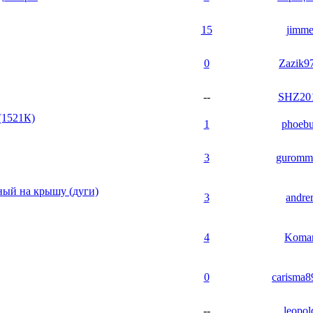
15
jimm
0
Zazik9
--
SHZ20
(1521К)
1
phoebu
3
guromm
ный на крышу (дуги)
3
andre
4
Koma
0
carisma8
--
leopol