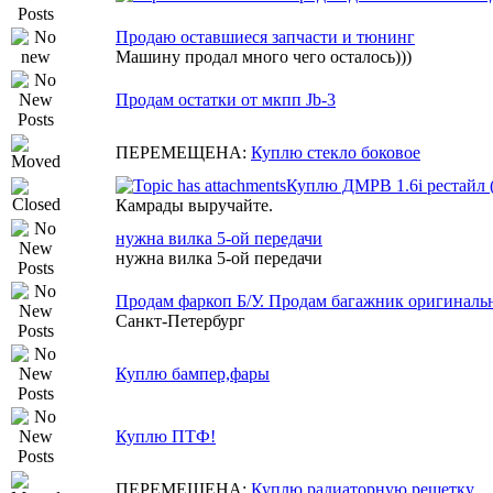
Продаю оставшиеся запчасти и тюнинг
Машину продал много чего осталось)))
Продам остатки от мкпп Jb-3
ПЕРЕМЕЩЕНА:
Куплю стекло боковое
Куплю ДМРВ 1.6i рестайл 
Камрады выручайте.
нужна вилка 5-ой передачи
нужна вилка 5-ой передачи
Продам фаркоп Б/У. Продам багажник оригиналь
Санкт-Петербург
Куплю бампер,фары
Куплю ПТФ!
ПЕРЕМЕЩЕНА:
Куплю радиаторную решетку