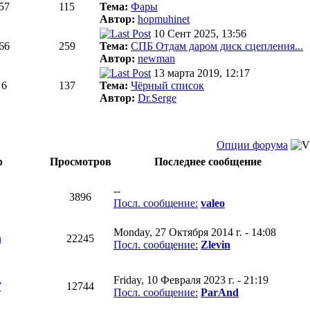
57
115
Тема:
Фары
Автор:
hopmuhinet
10 Сент 2025, 13:56
66
259
Тема:
СПБ Отдам даром диск сцепления...
Автор:
newman
13 марта 2019, 12:17
6
137
Тема:
Чёрный список
Автор:
Dr.Serge
Опции форума
р
Просмотров
Последнее сообщение
--
3896
Посл. сообщение:
valeo
Monday, 27 Октября 2014 г. - 14:08
n
22245
Посл. сообщение:
Zlevin
Friday, 10 Февраля 2023 г. - 21:19
7
12744
Посл. сообщение:
ParAnd