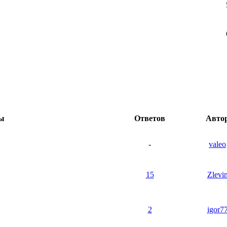
ы
Ответов
Авто
-
valeo
15
Zlevi
2
igor7