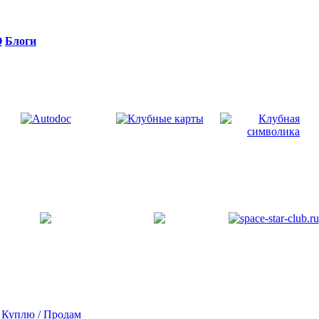
Q
Блоги
>
Куплю / Продам