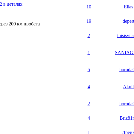
 в деталях
10
Elias
19
deper
рез 200 км пробега
2
thisisvit
1
SANIAG
5
boroda
4
Akull
2
boroda
4
Briz81
1
Дрей