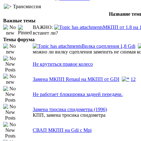
Трансмиссия
Название тем
Важные темы
ВАЖНО:
МКПП от 1.8 на 1
встанет ли?
Темы форума
Вилка сцепления 1,8 Gdi
можно ли вилку сцепления заменить не снимая к
Не крутиться правое колесо
Замена МКПП Renaul на МКПП от GDI
1
2
Не работает блокировка задней передачи.
Замена тросика спидометра (1996)
КПП, замена тросика спидометра
СВАП МКПП на Gdi с Mpi