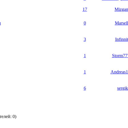
17
Mizga
п
0
Marsel
3
Infinni
1
Storm77
1
Andreas
6
sergik
елей: 0)