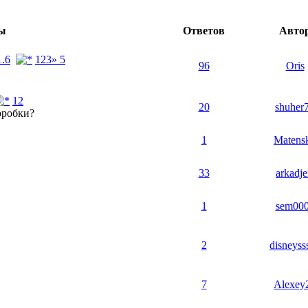
ы
Ответов
Авто
.6
1
2
3
» 5
96
Oris
1
2
20
shuher
оробки?
1
Matens
33
arkadje
1
sem00
2
disneyss
7
Alexey