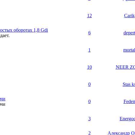
12
Carik
остых оборотах 1,8 Gdi
6
deper
дает.
1
morta
10
NEER Z
0
Stas k
ачи
0
Fede
ачи
3
Energoc
2
Александр О