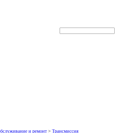
Поиск через
Google
:
обслуживание и ремонт
>
Трансмиссия