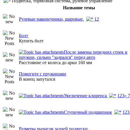
Подвеска, тормозная система, рулевое управление
Название темы
Рулевые наконечники, шаровые.
1
2
Болт
Купить болт
После замены передних стоек и
пружин, сильно "задрался" перед авто
Расстояние от колеса до арки 160 мм
Помогите с пружинами
В конец запутался
Увеличение клиренса
1
2
3
» 7
Ступичный подшипник
1
2
3
Размеры рычагов задней подвески.