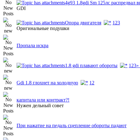
4g93 1.8gdi Sm 125лс распредвал 
GDI
Опора двигателя
1
2
3
Оригинальные подушки
Пропала искра
1.8 gdi плавают обороты
1
2
3
»
Gdi 1.8 глохнет на холодную
1
2
капитала или контракт?!
Нужен дельный совет
При нажатие на педаль сцепление обороты падают