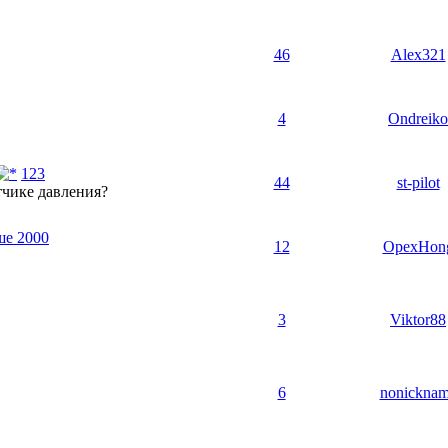
46
Alex321
4
Ondreiko
1
2
3
44
st-pilot
чике давления?
ше 2000
12
OpexHon
3
Viktor88
6
nonickna