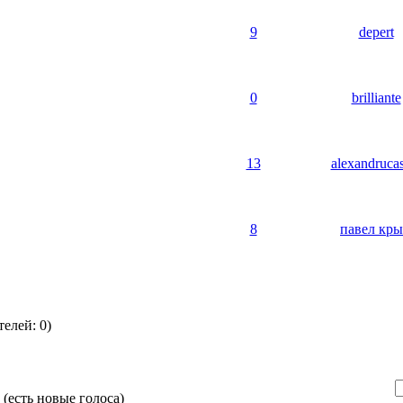
9
depert
0
brilliante
13
alexandruca
8
павел кр
елей: 0)
(есть новые голоса)