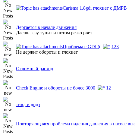
Carisma 1.8gdi глохнет с ДМРВ
Дергается в начале движения
Даешь газу тупит и потом резко рвет
Проблема с GDI ((
1
2
3
Не держит обороты и глохнет
Огромный расход
Check Engine и обороты не более 3000
1
2
тнвд и дпдз
Повторяющаяся проблема падения давления в насосе вы