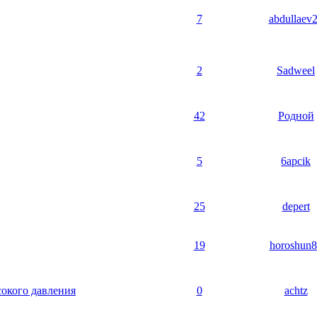
7
abdullaev
2
Sadweel
42
Родной
5
6apcik
25
depert
19
horoshun8
сокого давления
0
achtz