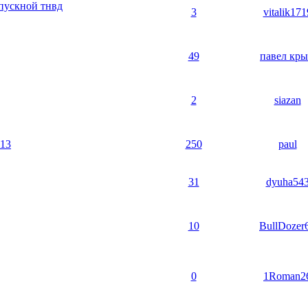
впускной тнвд
3
vitalik171
49
павел кр
2
siazan
 13
250
paul
31
dyuha54
10
BullDozer
0
1Roman2