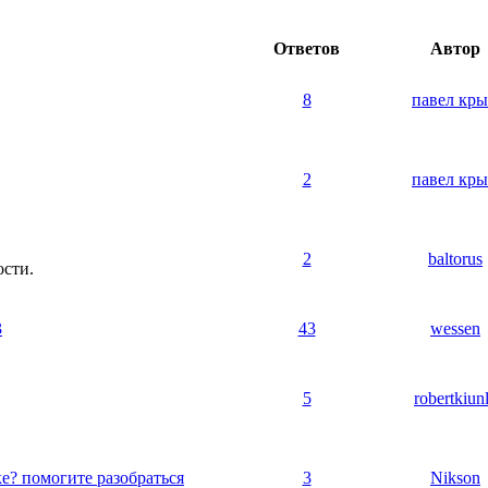
Ответов
Автор
8
павел кр
2
павел кр
2
baltorus
ости.
3
43
wessen
5
robertkiun
е? помогите разобраться
3
Nikson