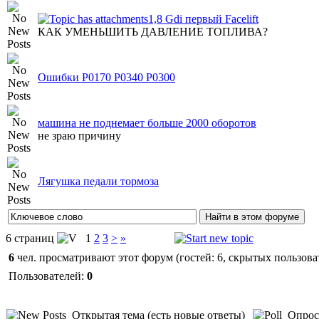
1,8 Gdi первый Facelift
КАК УМЕНЬШИТЬ ДАВЛЕНИЕ ТОПЛИВА?
Ошибки P0170 P0340 P0300
машина не поднемает больше 2000 оборотов
не зраю причину
Лягушка педали тормоза
6 страниц
1
2
3
>
»
6
чел. просматривают этот форум (гостей: 6, скрытых пользоват
Пользователей:
0
Открытая тема (есть новые ответы)
Опрос 