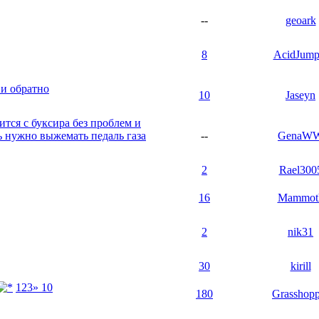
--
geoark
8
AcidJump
 и обратно
10
Jaseyn
тся с буксира без проблем и
ь нужно выжемать педаль газа
--
GenaW
2
Rael300
16
Mammot
2
nik31
30
kirill
1
2
3
» 10
180
Grasshopp