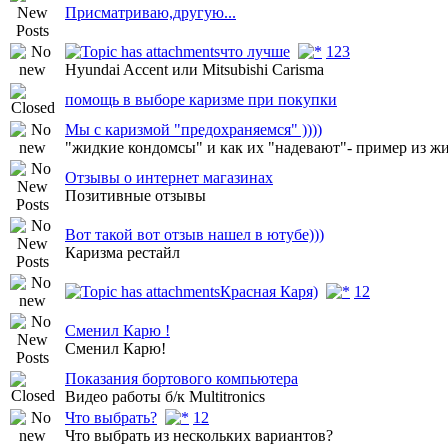
Присматриваю,другую...
что лучше
1
2
3
Hyundai Accent или Mitsubishi Carisma
помощь в выборе каризме при покупки
Мы с каризмой "предохраняемся" ))))
"жидкие кондомсы" и как их "надевают"- пример из ж
Отзывы о интернет магазинах
Позитивные отзывы
Вот такой вот отзыв нашел в ютубе)))
Каризма рестайл
Красная Каря)
1
2
Сменил Карю !
Сменил Карю!
Показания бортового компьютера
Видео работы б/к Multitronics
Что выбрать?
1
2
Что выбрать из нескольких вариантов?