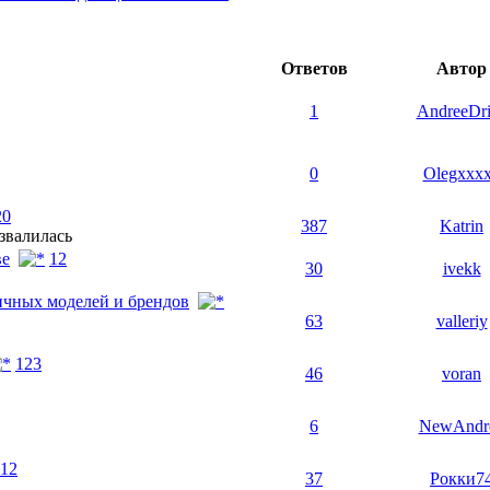
Ответов
Автор
1
AndreeDr
0
Olegxxx
20
387
Katrin
азвалилась
ве
1
2
30
ivekk
ичных моделей и брендов
63
valleriy
1
2
3
46
voran
6
NewAndr
1
2
37
Рокки7