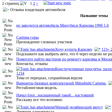
2 страниц
1
2
>
Отзывы владельцев автомобиля
Название темы
не заводится автомобиль Мицубиси Каризма 1996 1.6
Carisma горы
Прохождение сложных участков
Хочу купить Каризму
1
2
3
» 
Подскажите как выбрать авто, что б через неделю не р
Помогите найти мастеров по ремонту каризмы в Моск
Контакты, отзывы
Конструктивные просчёты, разл
1
2
3
4
Тема от перецнах, сохранённая версия
Варианты базовых комплектаций Mitsubishi Carisma.
Рестайлинговая модель.
Начал блог...насыщенный такой...,настоящий
Расскажу все что вспомню
Чёрный челябинский митсу
Дневник каризмовода