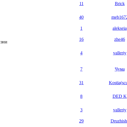
11
Brick
40
meb167
1
alekseia
16
zhe46
изни
4
valleriy
7
Чума
31
Kostia(scu
8
DED K
3
valleriy
29
Druzhish