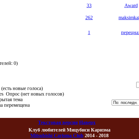
33
Award
262
maksimka
1
перецна
елей: 0)
(есть новые голоса)
Опрос (нет новых голосов)
рытая тема
а перемещена
Текстовая версия
Наверх
Клуб любителей Мицубиси Каризма
Mitsubishi Carisma Club
2014 - 2018