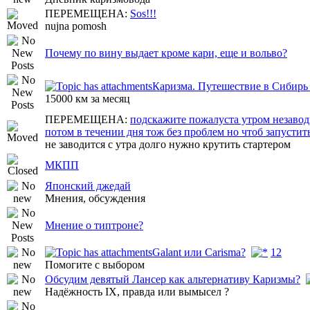
ПЕРЕМЕЩЕНА:
Sos!!!
nujna pomosh
Почему по вину выдает кроме кари, еще и вольво?
Каризма. Путешествие в Сибирь
15000 км за месяц
ПЕРЕМЕЩЕНА:
подскажите пожалуста утром незаводи
потом в течении дня тож без проблем но чтоб запустит
не заводится с утра долго нужно крутить стартером
МКПП
Японский джедай
Мнения, обсуждения
Мнение о типтроне?
Galant или Carisma?
1
2
Помогите с выбором
Обсудим девятый Лансер как альтернативу Каризмы?
Надёжность IX, правда или вымысел ?