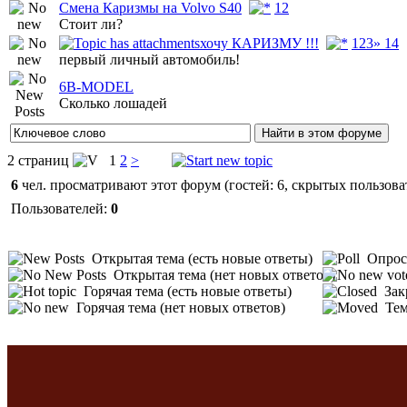
Cмена Каризмы на Volvo S40
1
2
Стоит ли?
хочу КАРИЗМУ !!!
1
2
3
» 14
первый личный автомобиль!
6B-MODEL
Сколько лошадей
2 страниц
1
2
>
6
чел. просматривают этот форум (гостей: 6, скрытых пользоват
Пользователей:
0
Открытая тема (есть новые ответы)
Опрос 
Открытая тема (нет новых ответов)
Горячая тема (есть новые ответы)
Зак
Горячая тема (нет новых ответов)
Тем