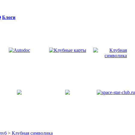
Q
Блоги
луб
>
Клубная символика