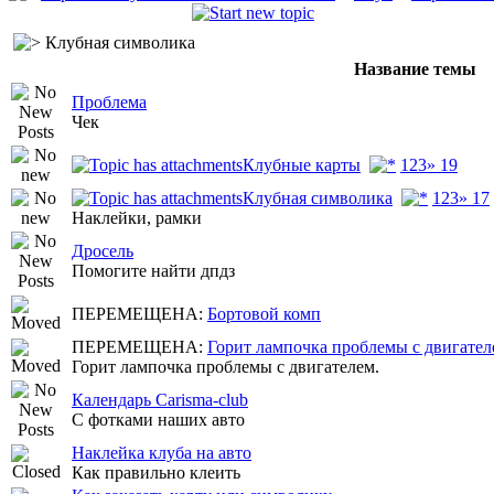
Клубная символика
Название темы
Проблема
Чек
Клубные карты
1
2
3
» 19
Клубная символика
1
2
3
» 17
Наклейки, рамки
Дросель
Помогите найти дпдз
ПЕРЕМЕЩЕНА:
Бортовой комп
ПЕРЕМЕЩЕНА:
Горит лампочка проблемы с двигател
Горит лампочка проблемы с двигателем.
Календарь Carisma-club
С фотками наших авто
Наклейка клуба на авто
Как правильно клеить