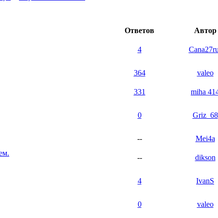
Ответов
Автор
4
Cana27ru
364
valeo
331
miha 41
0
Griz_68
--
Mei4a
ем.
--
dikson
4
IvanS
0
valeo