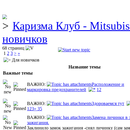
Каризма Клуб - Mitsubis
новичков
68 страниц
1
2
3
>
»
Для новичков
Название темы
Важные темы
ВАЖНО:
Расположение и
маркировка предохранителей
1
2
ВАЖНО:
Здороваемся тут
1
2
3
» 35
ВАЖНО:
Замена личинки в 
зажигания.
Заклинило замок зажигания -снял личинку (сам за