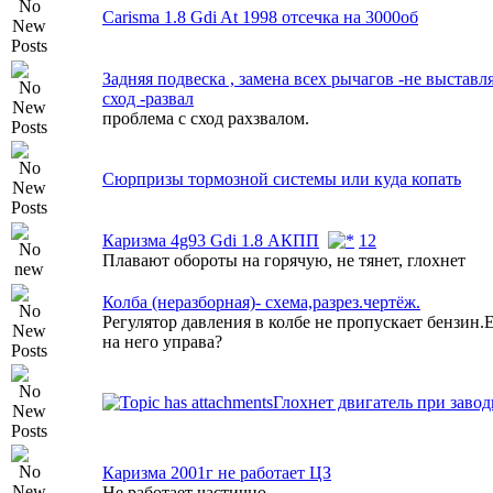
Carisma 1.8 Gdi At 1998 отсечка на 3000об
Задняя подвеска , замена всех рычагов -не выставл
сход -развал
проблема с сход рахзвалом.
Сюрпризы тормозной системы или куда копать
Каризма 4g93 Gdi 1.8 АКПП
1
2
Плавают обороты на горячую, не тянет, глохнет
Колба (неразборная)- схема,разрез.чертёж.
Регулятор давления в колбе не пропускает бензин.
на него управа?
Глохнет двигатель при завод
Каризма 2001г не работает ЦЗ
Не работает частично