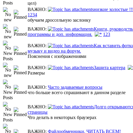
цел)
ВАЖНО:
низкие холостые !!
1
2
3
4
обучаем дроссельную заслонку
ВАЖНО:
Книги, руководств
программы и доп. информация.
1
2
3
ВАЖНО:
Как вставить фотк
музыку и видео на форум.
Пояснения с изображениями
ВАЖНО:
Защита картера
Размеры
ВАЖНО:
Часто задаваемые вопросы
что больше всего спрашивают в данном разделе
ВАЖНО:
Долго открываютс
страницы
Что делать в некоторых браузерах
ВАЖНО:
Файлообменники. ЧИТАТЬ ВСЕМ!