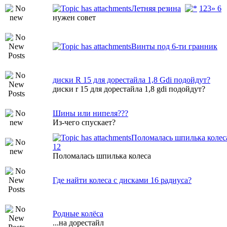
Летняя резина
1
2
3
» 6
нужен совет
Винты под 6-ти гранник
диски R 15 для дорестайла 1,8 Gdi подойдут?
диски r 15 для дорестайла 1,8 gdi подойдут?
Шины или нипеля???
Из-чего спускает?
Поломалась шпилька колес
1
2
Поломалась шпилька колеса
Где найти колеса с дисками 16 радиуса?
Родные колёса
...на дорестайл