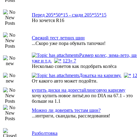
Перед 205*50*15 - сзади 205*55*15
Но хочется R16
Свежий тест летних шин
...Скоро уже пора обувать тапочки!
Размер колес, зима-лето, ш
уже и т.д.
1
2
3
» 7
Несколько советов как подобрать колёса
Докатка на каризму.
1
От какого авто может подойти.
купить диски на дорестайлинговую каризму
хочу купить новое литьё,но по DIA на 67.1 - это
больше на 1.1
Можно ли доверять тестам шин?
...интриги, скандалы, расследования!
Разболтовка